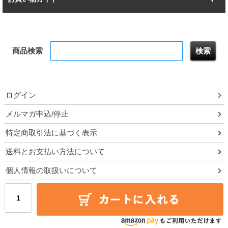
幅172.2cm
幅187.2cm
衣類収納
キッチン収納
お支払いについて
すべてを見る
防サビ高性能
屋外用ラック
商品検索
送料について
テレビ台
本棚／CDラック
お届けについて
隙間収納ラック
調味料ラック
ログイン
ルミナス製品間違い交換について
メルマガ申込/停止
特定商取引法に基づく表示
予約販売について
送料とお支払い方法について
領収書・納品書・請求書
個人情報の取扱いについて
ポイントについて
メルマガ登録・停止