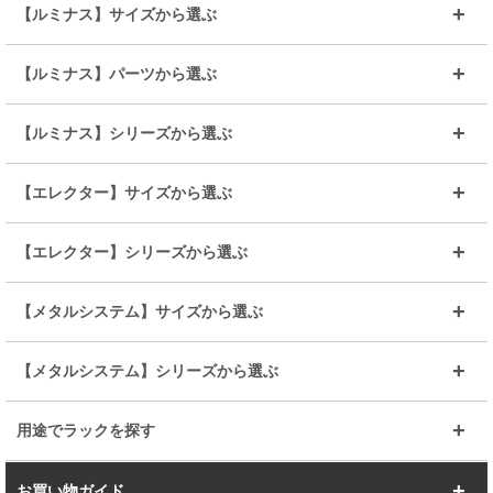
【ルミナス】サイズから選ぶ
～幅35
～幅55
【ルミナス】パーツから選ぶ
～幅65
～幅85
25mmシェルフ
19mmシェルフ
【ルミナス】シリーズから選ぶ
～幅90
～幅120
25mmポール
19mmポール
25mm
25mm
【エレクター】サイズから選ぶ
ルミナスレギュラー
ルミナススリム
BIGラック(150～180)
全25mmパーツを見る
全19mmパーツを見る
25mm
25/19mm
メタルルミナス
突っ張りラック
幅45cm
幅60cm
【エレクター】シリーズから選ぶ
その他便利パーツ
25mm
25mm
ルミナスノワール
プレミアムライン
幅75cm
幅90cm
ベーシック
ヴィンテージ
【メタルシステム】サイズから選ぶ
シリーズ
エディション
19mm
19mm
ルミナスライト
メタルルミナス
幅105cm
幅120cm
スーパーエレクター
スタンダード
エレクター
幅67.7cm
幅97.7cm
【メタルシステム】シリーズから選ぶ
すべてを見る
幅150cm
樹脂製メトロマックス
すべてを見る
幅112.7cm
幅127.7cm
スーパー123
ユニラック
用途でラックを探す
幅142.7cm
幅157.2cm
すべてを見る
突っ張りラック
BIGラック
お買い物ガイド