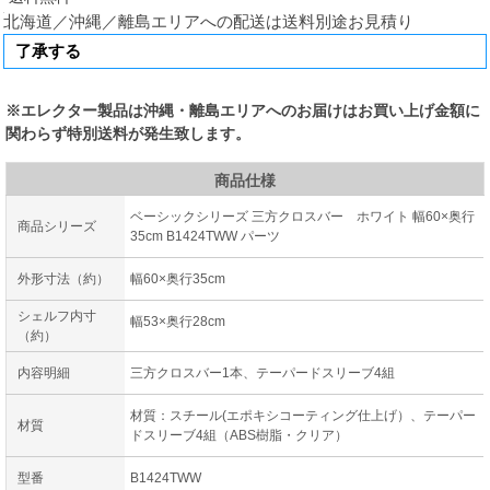
北海道／沖縄／離島エリアへの配送は送料別途お見積り
※エレクター製品は沖縄・離島エリアへのお届けはお買い上げ金額に
関わらず特別送料が発生致します。
商品仕様
ベーシックシリーズ 三方クロスバー ホワイト 幅60×奥行
商品シリーズ
35cm B1424TWW パーツ
外形寸法（約）
幅60×奥行35cm
シェルフ内寸
幅53×奥行28cm
（約）
内容明細
三方クロスバー1本、テーパードスリーブ4組
材質：スチール(エポキシコーティング仕上げ）、テーパー
材質
ドスリーブ4組（ABS樹脂・クリア）
型番
B1424TWW