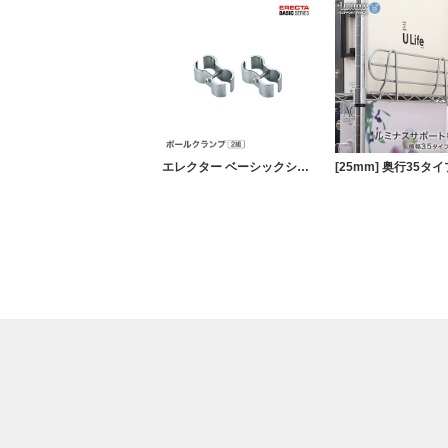
エレクター ベーシックシリーズ ポールクランプ BＰＯＫ ２コ 幅7.4ｃｍ BPOK2 パーツ