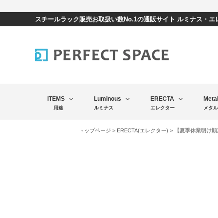
スチールラック販売お取扱い数No.1の通販サイト ルミナス・
ITEMS
Luminous
ERECTA
Meta
用途
ルミナス
エレクター
メタル
トップページ
>
ERECTA(エレクター)
> 【夏季休業明け順次