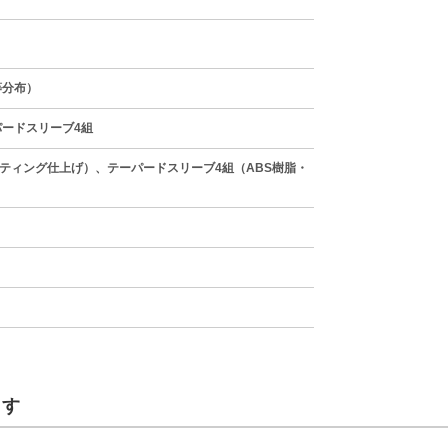
等分布）
パードスリーブ4組
ティング仕上げ）、テーパードスリーブ4組（ABS樹脂・
ます