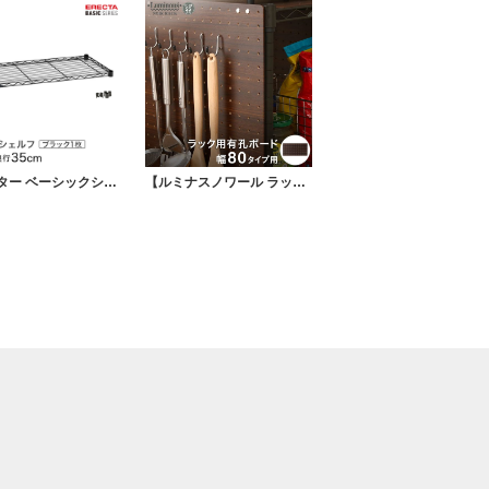
エレクター ベーシックシリーズ ワイヤーシェルフ ブラック 幅90×奥行35cm B1436B1 パーツ
【ルミナスノワール ラック用有孔ボード 幅80 高さ40 ダークブラウン