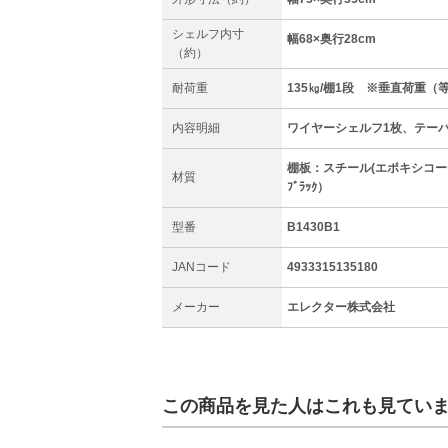
シェルフ内寸
幅68×奥行28cm
（約）
耐荷重
135㎏/棚1段 ※垂直荷重（
内容明細
ワイヤーシェルフ1枚、テー
棚板：スチール(エポキシコー
材質
ﾌﾞﾗｯｸ）
型番
B1430B1
JANコード
4933315135180
メーカー
エレクター株式会社
この商品を見た人はこれも見てい