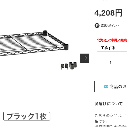
[ 送料込 ]
4,208円
210
北海道／沖縄／離