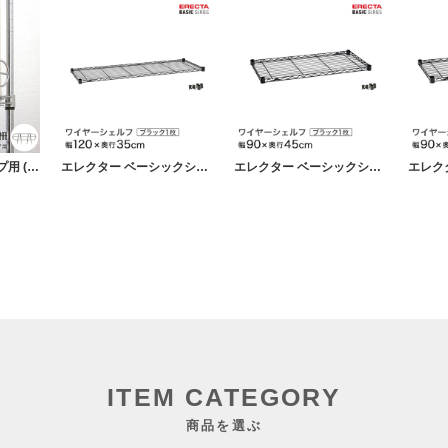
[25mm] 奥行35タイプ用 (幅29×設置高さ11cm) ルミナスサポート柵
エレクター ベーシックシリーズ ワイヤーシェルフ ブラック 幅120×奥行35cm B1448B1 パーツ
エレクター ベーシックシリーズ ワイヤーシェルフ ブラック 幅90×奥行45cm B1836B1 パーツ