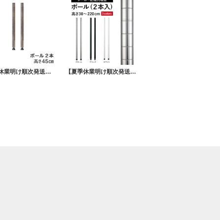
【夏季休業明け順次発送】 エレクター ベーシックシリーズ ヴィンテージエディション ポール シルバー 45cm B18PVS2 パーツ
【夏季休業明け順次発送】 エレクターベーシック ポール