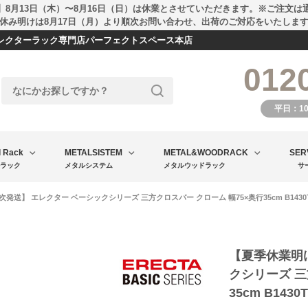
】8月13日（木）〜8月16日（日）は休業とさせていただきます。※ご注文は
休み明けは8月17日（月）より順次お問い合わせ、出荷のご対応をいたしま
エレクターラック専門店パーフェクトスペース本店
012
平日：1
l Rack
METALSISTEM
METAL&WOODRACK
SER
ラック
メタルシステム
メタルウッドラック
サ
発送】 エレクター ベーシックシリーズ 三方クロスバー クローム 幅75×奥行35cm B1430
【夏季休業明
クシリーズ 三
35cm B143