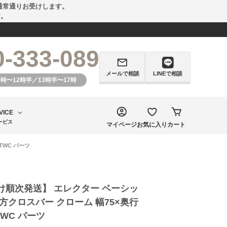
通常通りお受けします。
す。
0-333-089
メールで相談
LINEで相談
0時〜12時半／13時半〜17時
VICE
ービス
マイページ
お気に入り
カート
TWC パーツ
け順次発送】 エレクター ベーシッ
方クロスバー クローム 幅75×奥行
0TWC パーツ