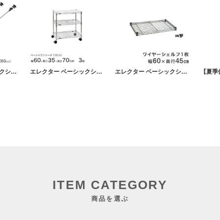
エレクター ベーシックシリーズ セーフティポール ２本 伸縮幅145～930mm パーツ
エレクター ベーシックシリーズ ホームワゴン クローム 幅60×奥行35高さ62cm BHC1424 パーツ
エレクター ベーシックシリーズ ヴィンテージエディション ワイヤーシェルフ シルバー 幅60×奥行45cm B1824VSS1 パーツ