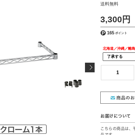
[ 送料込 ]
3,300円
165
北海道／沖縄／離