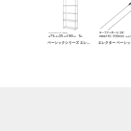
ベーシックシリーズ エレクター ベーシック フリーラック クローム 幅75×奥行35×高さ190cm 5段 RBR3014745C