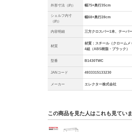
外形寸法（約）
幅75×奥行35cm
シェルフ内寸
幅68×奥行28cm
（約）
内容明細
三方クロスバー1本、テーパ
材質：スチール（クロームメ
材質
4組（ABS樹脂・ブラック）
型番
B1430TWC
JANコード
4933315133230
メーカー
エレクター株式会社
この商品を見た人はこれも見てい