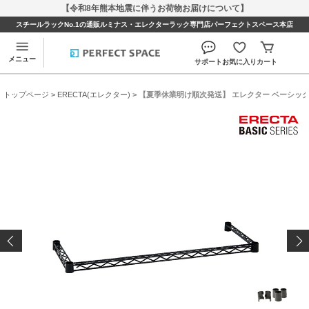
【令和8年熊本地震に伴うお荷物お届けについて】
スチールラックNo.1の通販ルミナス・エレクターラック専門店パーフェクトスペース本店
メニュー
サポート
お気に入り
カート
トップページ
>
ERECTA(エレクター)
> 【夏季休業明け順次発送】 エレクター ベーシックシリ