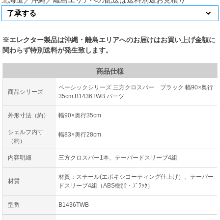
※エレクター製品は沖縄・離島エリアへのお届けはお買い上げ金額に
関わらず特別送料が発生致します。
商品仕様
ベーシックシリーズ 三方クロスバー ブラック 幅90×奥行
商品シリーズ
35cm B1436TWB パーツ
外形寸法（約）
幅90×奥行35cm
シェルフ内寸
幅83×奥行28cm
（約）
内容明細
三方クロスバー1本、テーパードスリーブ4組
材質：スチール(エポキシコーティング仕上げ）、テーパー
材質
ドスリーブ4組（ABS樹脂・ﾌﾞﾗｯｸ）
型番
B1436TWB