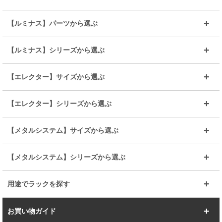
～幅35
～幅55
【ルミナス】パーツから選ぶ
～幅65
～幅85
25mmシェルフ
19mmシェルフ
【ルミナス】シリーズから選ぶ
～幅90
～幅120
25mmポール
19mmポール
25mm
25mm
【エレクター】サイズから選ぶ
ルミナスレギュラー
ルミナススリム
BIGラック(150～180)
全25mmパーツを見る
全19mmパーツを見る
25mm
25/19mm
メタルルミナス
突っ張りラック
幅45cm
幅60cm
【エレクター】シリーズから選ぶ
その他便利パーツ
25mm
25mm
ルミナスノワール
プレミアムライン
幅75cm
幅90cm
ベーシック
ヴィンテージ
【メタルシステム】サイズから選ぶ
シリーズ
エディション
19mm
19mm
ルミナスライト
メタルルミナス
幅105cm
幅120cm
スーパーエレクター
スタンダード
エレクター
幅67.7cm
幅97.7cm
【メタルシステム】シリーズから選ぶ
すべてを見る
幅150cm
樹脂製メトロマックス
すべてを見る
幅112.7cm
幅127.7cm
スーパー123
ユニラック
用途でラックを探す
幅142.7cm
幅157.2cm
すべてを見る
突っ張りラック
BIGラック
お買い物ガイド