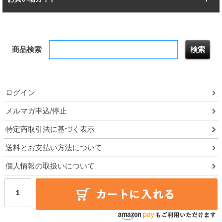
幅172.2cm
幅187.2cm
衣類収納
キッチン収納
お支払いについて
すべてを見る
防サビ高性能
屋外用ラック
商品検索
送料について
テレビ台
本棚／CDラック
お届けについて
隙間収納ラック
調味料ラック
ログイン
ルミナス製品間違い交換について
メルマガ申込/停止
特定商取引法に基づく表示
予約販売について
送料とお支払い方法について
領収書・納品書・請求書
個人情報の取扱いについて
ポイントについて
メルマガ登録・停止