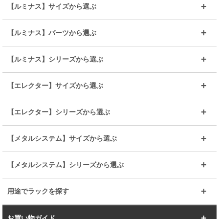
【ルミナス】サイズから選ぶ
～幅35
～幅55
【ルミナス】パーツから選ぶ
～幅65
～幅85
25mmシェルフ
19mmシェルフ
【ルミナス】シリーズから選ぶ
～幅90
～幅120
25mmポール
19mmポール
25mm
25mm
【エレクター】サイズから選ぶ
ルミナスレギュラー
ルミナススリム
BIGラック(150～180)
全25mmパーツを見る
全19mmパーツを見る
25mm
25/19mm
メタルルミナス
突っ張りラック
幅45cm
幅60cm
【エレクター】シリーズから選ぶ
その他便利パーツ
25mm
25mm
ルミナスノワール
プレミアムライン
幅75cm
幅90cm
ベーシック
ヴィンテージ
【メタルシステム】サイズから選ぶ
シリーズ
エディション
19mm
19mm
ルミナスライト
メタルルミナス
幅105cm
幅120cm
スーパーエレクター
スタンダード
エレクター
幅67.7cm
幅97.7cm
【メタルシステム】シリーズから選ぶ
すべてを見る
幅150cm
樹脂製メトロマックス
すべてを見る
幅112.7cm
幅127.7cm
スーパー123
ユニラック
用途でラックを探す
幅142.7cm
幅157.2cm
すべてを見る
突っ張りラック
BIGラック
お買い物ガイド