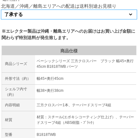
北海道／沖縄／離島エリアへの配送は送料別途お見積り
※エレクター製品は沖縄・離島エリアへのお届けはお買い上げ金額に
関わらず特別送料が発生致します。
商品仕様
ベーシックシリーズ 三方クロスバー ブラック 幅45×奥行
商品シリーズ
45cm B1818TWB パーツ
外形寸法（約）
幅45×奥行45cm
シェルフ内寸
幅38×奥行38cm
（約）
内容明細
三方クロスバー1本、テーパードスリーブ4組
材質：スチール(エポキシコーティング仕上げ）、テーパー
材質
ドスリーブ4組（ABS樹脂・ﾌﾞﾗｯｸ）
型番
B1818TWB