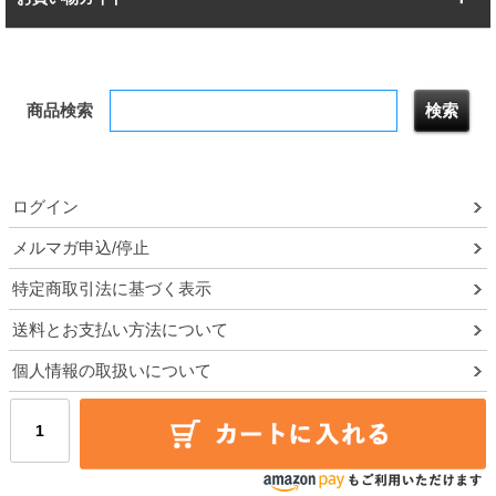
幅172.2cm
幅187.2cm
衣類収納
キッチン収納
お支払いについて
すべてを見る
防サビ高性能
屋外用ラック
商品検索
送料について
テレビ台
本棚／CDラック
お届けについて
隙間収納ラック
調味料ラック
ログイン
ルミナス製品間違い交換について
メルマガ申込/停止
特定商取引法に基づく表示
予約販売について
送料とお支払い方法について
領収書・納品書・請求書
個人情報の取扱いについて
ポイントについて
メルマガ登録・停止