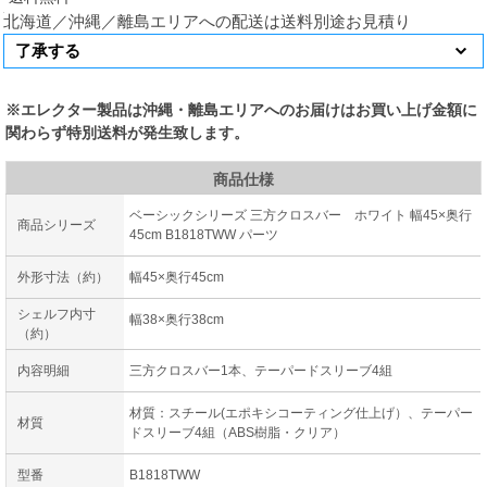
北海道／沖縄／離島エリアへの配送は送料別途お見積り
※エレクター製品は沖縄・離島エリアへのお届けはお買い上げ金額に
関わらず特別送料が発生致します。
商品仕様
ベーシックシリーズ 三方クロスバー ホワイト 幅45×奥行
商品シリーズ
45cm B1818TWW パーツ
外形寸法（約）
幅45×奥行45cm
シェルフ内寸
幅38×奥行38cm
（約）
内容明細
三方クロスバー1本、テーパードスリーブ4組
材質：スチール(エポキシコーティング仕上げ）、テーパー
材質
ドスリーブ4組（ABS樹脂・クリア）
型番
B1818TWW