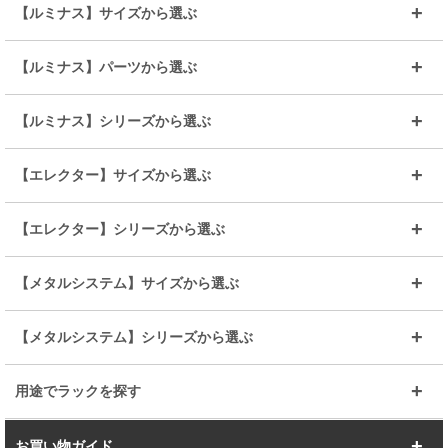
【ルミナス】サイズから選ぶ
～幅35
～幅55
【ルミナス】パーツから選ぶ
～幅65
～幅85
25mmシェルフ
19mmシェルフ
【ルミナス】シリーズから選ぶ
～幅90
～幅120
25mmポール
19mmポール
25mm
25mm
【エレクター】サイズから選ぶ
ルミナスレギュラー
ルミナススリム
BIGラック(150～180)
全25mmパーツを見る
全19mmパーツを見る
25mm
25/19mm
メタルルミナス
突っ張りラック
幅45cm
幅60cm
【エレクター】シリーズから選ぶ
その他便利パーツ
25mm
25mm
ルミナスノワール
プレミアムライン
幅75cm
幅90cm
ベーシック
ヴィンテージ
【メタルシステム】サイズから選ぶ
シリーズ
エディション
19mm
19mm
ルミナスライト
メタルルミナス
幅105cm
幅120cm
スーパーエレクター
スタンダード
エレクター
幅67.7cm
幅97.7cm
【メタルシステム】シリーズから選ぶ
すべてを見る
幅150cm
樹脂製メトロマックス
すべてを見る
幅112.7cm
幅127.7cm
スーパー123
ユニラック
用途でラックを探す
幅142.7cm
幅157.2cm
すべてを見る
突っ張りラック
BIGラック
お買い物ガイド