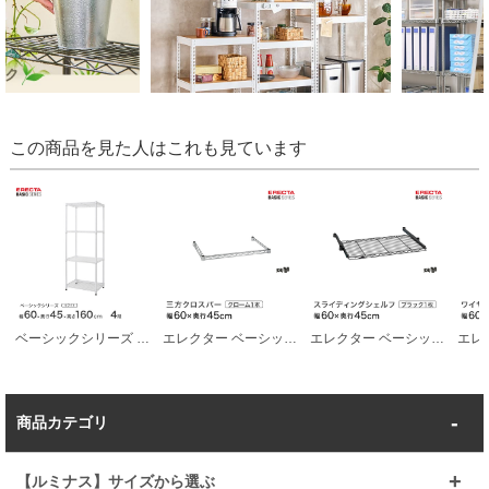
この商品を見た人はこれも見ています
ベーシックシリーズ エレクター ベーシック フリーラック ホワイト 幅60×奥行45×高さ160cm 4段 RBR2418634W
エレクター ベーシックシリーズ 三方クロスバー クローム 幅60×奥行45cm B1824TWC パーツ
エレクター ベーシックシリーズ スライディングシェルフ ブラック 幅60×奥行45cm BSL1824B パーツ
商品カテゴリ
【ルミナス】サイズから選ぶ