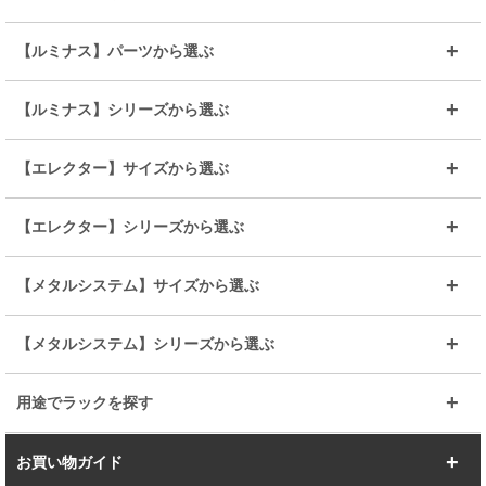
～幅35
～幅55
【ルミナス】パーツから選ぶ
～幅65
～幅85
25mmシェルフ
19mmシェルフ
【ルミナス】シリーズから選ぶ
～幅90
～幅120
25mmポール
19mmポール
25mm
25mm
【エレクター】サイズから選ぶ
ルミナスレギュラー
ルミナススリム
BIGラック(150～180)
全25mmパーツを見る
全19mmパーツを見る
25mm
25/19mm
メタルルミナス
突っ張りラック
幅45cm
幅60cm
【エレクター】シリーズから選ぶ
その他便利パーツ
25mm
25mm
ルミナスノワール
プレミアムライン
幅75cm
幅90cm
ベーシック
ヴィンテージ
【メタルシステム】サイズから選ぶ
シリーズ
エディション
19mm
19mm
ルミナスライト
メタルルミナス
幅105cm
幅120cm
スーパーエレクター
スタンダード
エレクター
幅67.7cm
幅97.7cm
【メタルシステム】シリーズから選ぶ
すべてを見る
幅150cm
樹脂製メトロマックス
すべてを見る
幅112.7cm
幅127.7cm
スーパー123
ユニラック
用途でラックを探す
幅142.7cm
幅157.2cm
すべてを見る
突っ張りラック
BIGラック
お買い物ガイド