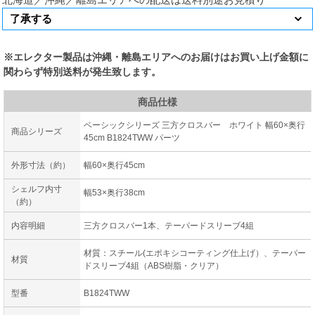
※エレクター製品は沖縄・離島エリアへのお届けはお買い上げ金額に
関わらず特別送料が発生致します。
商品仕様
ベーシックシリーズ 三方クロスバー ホワイト 幅60×奥行
商品シリーズ
45cm B1824TWW パーツ
外形寸法（約）
幅60×奥行45cm
シェルフ内寸
幅53×奥行38cm
（約）
内容明細
三方クロスバー1本、テーパードスリーブ4組
材質：スチール(エポキシコーティング仕上げ）、テーパー
材質
ドスリーブ4組（ABS樹脂・クリア）
型番
B1824TWW