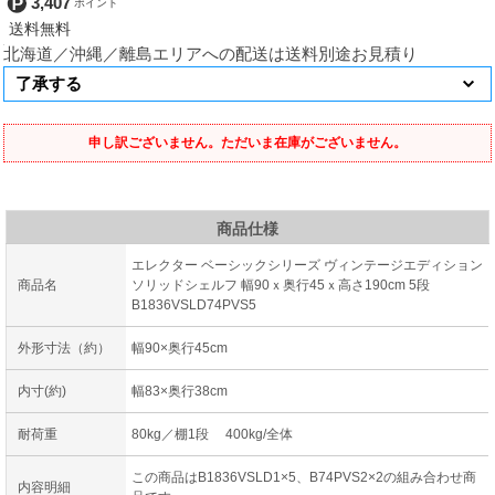
3,407
北海道／沖縄／離島エリアへの配送は送料別途お見積り
申し訳ございません。ただいま在庫がございません。
商品仕様
エレクター ベーシックシリーズ ヴィンテージエディション
商品名
ソリッドシェルフ 幅90ｘ奥行45ｘ高さ190cm 5段
B1836VSLD74PVS5
外形寸法（約）
幅90×奥行45cm
内寸(約)
幅83×奥行38cm
耐荷重
80kg／棚1段 400kg/全体
この商品はB1836VSLD1×5、B74PVS2×2の組み合わせ商
内容明細