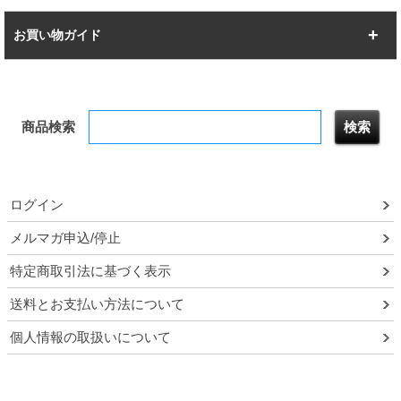
幅142.7cm
幅157.2cm
すべてを見る
突っ張りラック
BIGラック
お買い物ガイド
幅172.2cm
幅187.2cm
衣類収納
キッチン収納
お支払いについて
すべてを見る
防サビ高性能
屋外用ラック
商品検索
送料について
テレビ台
本棚／CDラック
お届けについて
隙間収納ラック
調味料ラック
ログイン
ルミナス製品間違い交換について
メルマガ申込/停止
特定商取引法に基づく表示
予約販売について
送料とお支払い方法について
領収書・納品書・請求書
個人情報の取扱いについて
ポイントについて