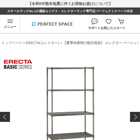
【令和8年熊本地震に伴うお荷物お届けについて】
スチールラックNo.1の通販ルミナス・エレクターラック専門店パーフェクトスペース本店
メニュー
サポート
お気に入り
カート
トップページ
>
ERECTA(エレクター)
> 【夏季休業明け順次発送】 エレクター ベーシックシリ