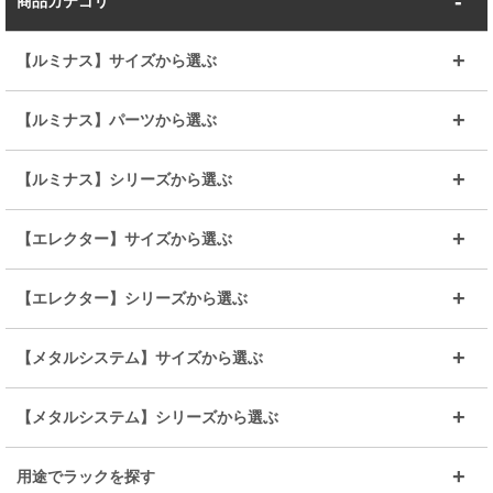
商品カテゴリ
【ルミナス】サイズから選ぶ
～幅35
～幅55
【ルミナス】パーツから選ぶ
～幅65
～幅85
25mmシェルフ
19mmシェルフ
【ルミナス】シリーズから選ぶ
～幅90
～幅120
25mmポール
19mmポール
25mm
25mm
【エレクター】サイズから選ぶ
ルミナスレギュラー
ルミナススリム
BIGラック(150～180)
全25mmパーツを見る
全19mmパーツを見る
25mm
25/19mm
メタルルミナス
突っ張りラック
幅45cm
幅60cm
【エレクター】シリーズから選ぶ
その他便利パーツ
25mm
25mm
ルミナスノワール
プレミアムライン
幅75cm
幅90cm
ベーシック
ヴィンテージ
【メタルシステム】サイズから選ぶ
シリーズ
エディション
19mm
19mm
ルミナスライト
メタルルミナス
幅105cm
幅120cm
スーパーエレクター
スタンダード
エレクター
幅67.7cm
幅97.7cm
【メタルシステム】シリーズから選ぶ
すべてを見る
幅150cm
樹脂製メトロマックス
すべてを見る
幅112.7cm
幅127.7cm
スーパー123
ユニラック
用途でラックを探す