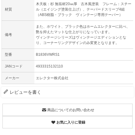
木天板：杉 無垢材20㎜厚 古木風塗装 フレーム：スチー
材質
ル（エイジング塗装仕上げ）、テーパードスリーブ4組
（ABS樹脂・ブラック ヴィンテージ専用テーパー）
また、ホワイト、ブラック色はホームエレクターに比べ、
艶を抑えたマットな仕上がりになっています。
備考
ヴィンテージシリーズはヴィンテージエディションとな
り、コーナーリングデザインのみ変更となります。
型番
B1836VWRS1
JANコード
4933315132110
メーカー
エレクター株式会社
レビューを書く
商品についてのお問い合わせ
お気に入りに登録