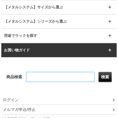
その他便利パーツ
25mm
25mm
ルミナスノワール
プレミアムライン
幅75cm
幅90cm
ベーシック
ヴィンテージ
【メタルシステム】サイズから選ぶ
シリーズ
エディション
19mm
19mm
ルミナスライト
メタルルミナス
幅105cm
幅120cm
スーパーエレクター
スタンダード
エレクター
幅67.7cm
幅97.7cm
【メタルシステム】シリーズから選ぶ
すべてを見る
幅150cm
樹脂製メトロマックス
すべてを見る
幅112.7cm
幅127.7cm
スーパー123
ユニラック
用途でラックを探す
幅142.7cm
幅157.2cm
すべてを見る
突っ張りラック
BIGラック
お買い物ガイド
幅172.2cm
幅187.2cm
衣類収納
キッチン収納
お支払いについて
すべてを見る
防サビ高性能
屋外用ラック
商品検索
送料について
テレビ台
本棚／CDラック
お届けについて
隙間収納ラック
調味料ラック
ログイン
ルミナス製品間違い交換について
メルマガ申込/停止