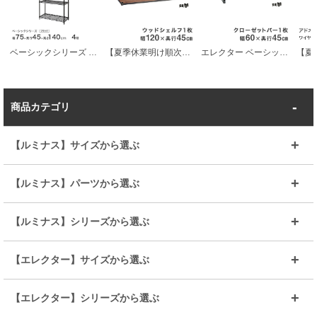
ベーシックシリーズ エレクター ベーシック フリーラック ブラック 幅75×奥行45×高さ140cm 4段 RBR3018544B
【夏季休業明け順次発送】 エレクター ベーシックシリーズ ヴィンテージエディション ウッドシェルフ ラギッドシダー 幅120×奥行45cm B1848VWRS1 パーツ
エレクター ベーシックシリーズ ヴィンテージエディション クローゼットバー シルバー 幅60×奥行45cm B1824VCL パーツ
商品カテゴリ
【ルミナス】サイズから選ぶ
～幅35
～幅55
【ルミナス】パーツから選ぶ
～幅65
～幅85
25mmシェルフ
19mmシェルフ
【ルミナス】シリーズから選ぶ
～幅90
～幅120
25mmポール
19mmポール
25mm
25mm
【エレクター】サイズから選ぶ
ルミナスレギュラー
ルミナススリム
BIGラック(150～180)
全25mmパーツを見る
全19mmパーツを見る
25mm
25/19mm
メタルルミナス
突っ張りラック
幅45cm
幅60cm
【エレクター】シリーズから選ぶ