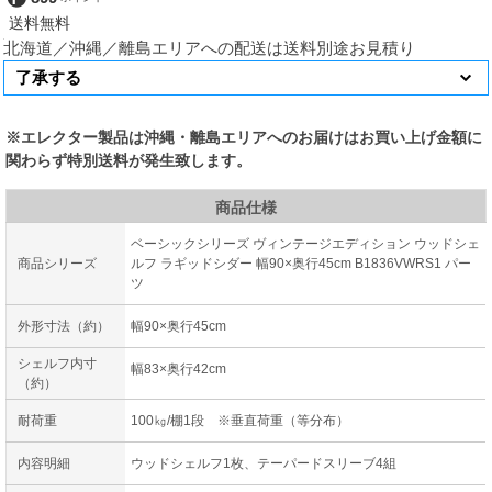
北海道／沖縄／離島エリアへの配送は送料別途お見積り
※エレクター製品は沖縄・離島エリアへのお届けはお買い上げ金額に
関わらず特別送料が発生致します。
商品仕様
ベーシックシリーズ ヴィンテージエディション ウッドシェ
商品シリーズ
ルフ ラギッドシダー 幅90×奥行45cm B1836VWRS1 パー
ツ
外形寸法（約）
幅90×奥行45cm
シェルフ内寸
幅83×奥行42cm
（約）
耐荷重
100㎏/棚1段 ※垂直荷重（等分布）
内容明細
ウッドシェルフ1枚、テーパードスリーブ4組