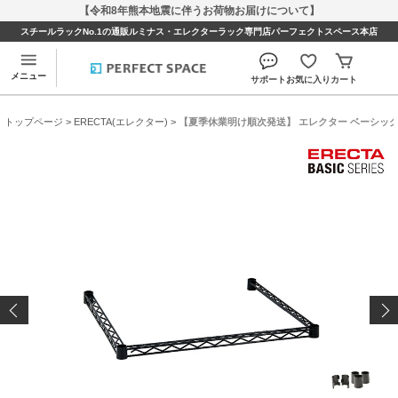
【令和8年熊本地震に伴うお荷物お届けについて】
スチールラックNo.1の通販ルミナス・エレクターラック専門店パーフェクトスペース本店
メニュー
サポート
お気に入り
カート
トップページ
>
ERECTA(エレクター)
> 【夏季休業明け順次発送】 エレクター ベーシックシリ