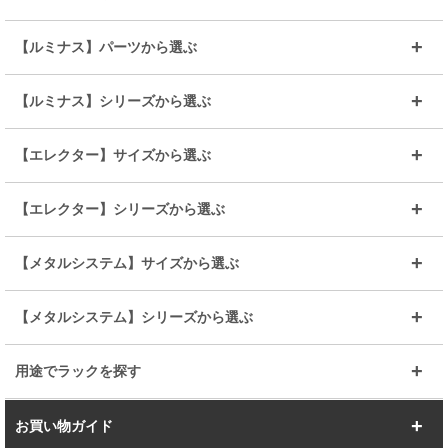
～幅35
～幅55
【ルミナス】パーツから選ぶ
～幅65
～幅85
25mmシェルフ
19mmシェルフ
【ルミナス】シリーズから選ぶ
～幅90
～幅120
25mmポール
19mmポール
25mm
25mm
【エレクター】サイズから選ぶ
ルミナスレギュラー
ルミナススリム
BIGラック(150～180)
全25mmパーツを見る
全19mmパーツを見る
25mm
25/19mm
メタルルミナス
突っ張りラック
幅45cm
幅60cm
【エレクター】シリーズから選ぶ
その他便利パーツ
25mm
25mm
ルミナスノワール
プレミアムライン
幅75cm
幅90cm
ベーシック
ヴィンテージ
【メタルシステム】サイズから選ぶ
シリーズ
エディション
19mm
19mm
ルミナスライト
メタルルミナス
幅105cm
幅120cm
スーパーエレクター
スタンダード
エレクター
幅67.7cm
幅97.7cm
【メタルシステム】シリーズから選ぶ
すべてを見る
幅150cm
樹脂製メトロマックス
すべてを見る
幅112.7cm
幅127.7cm
スーパー123
ユニラック
用途でラックを探す
幅142.7cm
幅157.2cm
すべてを見る
突っ張りラック
BIGラック
お買い物ガイド