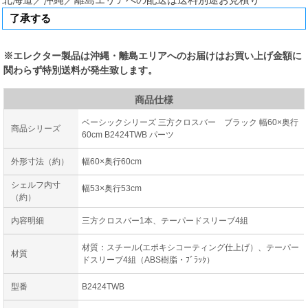
※エレクター製品は沖縄・離島エリアへのお届けはお買い上げ金額に
関わらず特別送料が発生致します。
商品仕様
ベーシックシリーズ 三方クロスバー ブラック 幅60×奥行
商品シリーズ
60cm B2424TWB パーツ
外形寸法（約）
幅60×奥行60cm
シェルフ内寸
幅53×奥行53cm
（約）
内容明細
三方クロスバー1本、テーパードスリーブ4組
材質：スチール(エポキシコーティング仕上げ）、テーパー
材質
ドスリーブ4組（ABS樹脂・ﾌﾞﾗｯｸ）
型番
B2424TWB