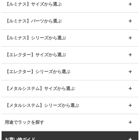
【ルミナス】サイズから選ぶ
～幅35
～幅55
【ルミナス】パーツから選ぶ
～幅65
～幅85
25mmシェルフ
19mmシェルフ
【ルミナス】シリーズから選ぶ
～幅90
～幅120
25mmポール
19mmポール
25mm
25mm
【エレクター】サイズから選ぶ
ルミナスレギュラー
ルミナススリム
BIGラック(150～180)
全25mmパーツを見る
全19mmパーツを見る
25mm
25/19mm
メタルルミナス
突っ張りラック
幅45cm
幅60cm
【エレクター】シリーズから選ぶ
その他便利パーツ
25mm
25mm
ルミナスノワール
プレミアムライン
幅75cm
幅90cm
ベーシック
ヴィンテージ
【メタルシステム】サイズから選ぶ
シリーズ
エディション
19mm
19mm
ルミナスライト
メタルルミナス
幅105cm
幅120cm
スーパーエレクター
スタンダード
エレクター
幅67.7cm
幅97.7cm
【メタルシステム】シリーズから選ぶ
すべてを見る
幅150cm
樹脂製メトロマックス
すべてを見る
幅112.7cm
幅127.7cm
スーパー123
ユニラック
用途でラックを探す
幅142.7cm
幅157.2cm
すべてを見る
突っ張りラック
BIGラック
お買い物ガイド