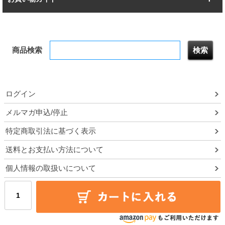
幅172.2cm
幅187.2cm
衣類収納
キッチン収納
お支払いについて
すべてを見る
防サビ高性能
屋外用ラック
商品検索
送料について
テレビ台
本棚／CDラック
お届けについて
隙間収納ラック
調味料ラック
ログイン
ルミナス製品間違い交換について
メルマガ申込/停止
特定商取引法に基づく表示
予約販売について
送料とお支払い方法について
領収書・納品書・請求書
個人情報の取扱いについて
ポイントについて
メルマガ登録・停止