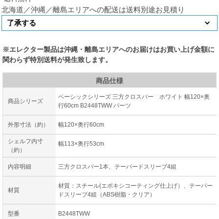
北海道／沖縄／離島エリアへの配送は送料別途お見積り
※エレクター製品は沖縄・離島エリアへのお届けはお買い上げ金額に
関わらず特別送料が発生致します。
商品仕様
ベーシックシリーズ 三方クロスバー ホワイト 幅120×奥
商品シリーズ
行60cm B2448TWW パーツ
外形寸法（約）
幅120×奥行60cm
シェルフ内寸
幅113×奥行53cm
（約）
内容明細
三方クロスバー1本、テーパードスリーブ4組
材質：スチール(エポキシコーティング仕上げ）、テーパー
材質
ドスリーブ4組（ABS樹脂・クリア）
型番
B2448TWW