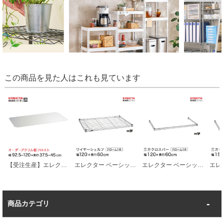
この商品を見た人はこれも見ています
【受注生産】エレクター ベーシックシリーズ サイズ＆カラーオーダーアクリル板フロスト 幅92.5～120×奥行37.5～45cmシェルフ用 1枚 BSOA-W0925D0375
エレクター ベーシックシリーズ ワイヤーシェルフ クローム 幅120×奥行60cm B2448C1 パーツ
エレクター ベーシックシリーズ 三方クロスバー クローム 幅120×奥行60cm B2448TWC パーツ
商品カテゴリ