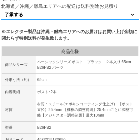
北海道／沖縄／離島エリアへの配送は送料別途お見積り
※エレクター製品は沖縄・離島エリアへのお届けはお買い上げ金額に
関わらず特別送料が発生致します。
商品仕様
ベーシックシリーズ ポスト ブラック ２本入り 65cm
商品シリーズ
B26PB2 パーツ
外形寸法（約）
65cm
内容明細
ポスト×2本
材質：スチール(エポキシコーティング仕上げ） 【ポスト
材質
直径】25.4mm 【棚板の調整範囲】25.4mmごとに調整可
能【アジャスター調整範囲】最大10mm
型番
B26PB2
JANコード
4933315133650