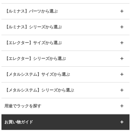
～幅35
～幅55
【ルミナス】パーツから選ぶ
～幅65
～幅85
25mmシェルフ
19mmシェルフ
【ルミナス】シリーズから選ぶ
～幅90
～幅120
25mmポール
19mmポール
25mm
25mm
【エレクター】サイズから選ぶ
ルミナスレギュラー
ルミナススリム
BIGラック(150～180)
全25mmパーツを見る
全19mmパーツを見る
25mm
25/19mm
メタルルミナス
突っ張りラック
幅45cm
幅60cm
【エレクター】シリーズから選ぶ
その他便利パーツ
25mm
25mm
ルミナスノワール
プレミアムライン
幅75cm
幅90cm
ベーシック
ヴィンテージ
【メタルシステム】サイズから選ぶ
シリーズ
エディション
19mm
19mm
ルミナスライト
メタルルミナス
幅105cm
幅120cm
スーパーエレクター
スタンダード
エレクター
幅67.7cm
幅97.7cm
【メタルシステム】シリーズから選ぶ
すべてを見る
幅150cm
樹脂製メトロマックス
すべてを見る
幅112.7cm
幅127.7cm
スーパー123
ユニラック
用途でラックを探す
幅142.7cm
幅157.2cm
すべてを見る
突っ張りラック
BIGラック
お買い物ガイド
幅172.2cm
幅187.2cm