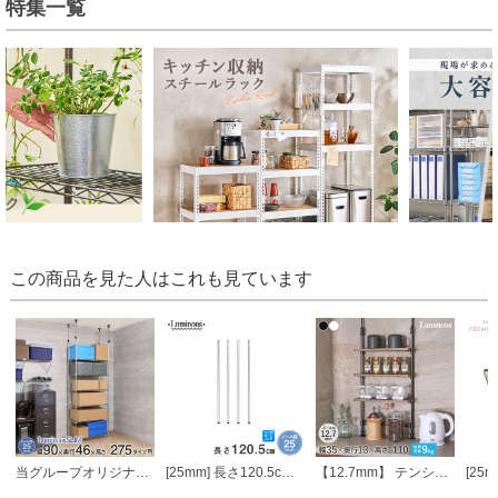
特集一覧
この商品を見た人はこれも見ています
当グループオリジナル [25mm] 幅90 6段 ルミナススリム 突っ張りラック
[25mm] 長さ120.5cm ルミナスポール4本組
【12.7mm】 テンションミニラック 幅36.5 cm×奥行13.5cm×高さ74～110cm 3段