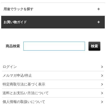
すべてを見る
幅150cm
樹脂製メトロマックス
すべてを見る
幅112.7cm
幅127.7cm
スーパー123
ユニラック
用途でラックを探す
幅142.7cm
幅157.2cm
すべてを見る
突っ張りラック
BIGラック
お買い物ガイド
幅172.2cm
幅187.2cm
衣類収納
キッチン収納
お支払いについて
すべてを見る
防サビ高性能
屋外用ラック
商品検索
送料について
テレビ台
本棚／CDラック
お届けについて
隙間収納ラック
調味料ラック
ログイン
ルミナス製品間違い交換について
メルマガ申込/停止
特定商取引法に基づく表示
予約販売について
送料とお支払い方法について
領収書・納品書・請求書
個人情報の取扱いについて