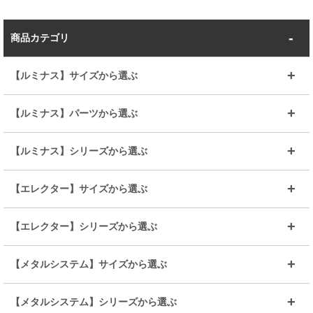
商品カテゴリ
【ルミナス】サイズから選ぶ
～幅35
～幅55
【ルミナス】パーツから選ぶ
～幅65
～幅85
25mmシェルフ
19mmシェルフ
【ルミナス】シリーズから選ぶ
～幅90
～幅120
25mmポール
19mmポール
25mm
25mm
【エレクター】サイズから選ぶ
ルミナスレギュラー
ルミナススリム
BIGラック(150～180)
全25mmパーツを見る
全19mmパーツを見る
25mm
25/19mm
メタルルミナス
突っ張りラック
幅45cm
幅60cm
【エレクター】シリーズから選ぶ
その他便利パーツ
25mm
25mm
ルミナスノワール
プレミアムライン
幅75cm
幅90cm
ベーシック
ヴィンテージ
【メタルシステム】サイズから選ぶ
シリーズ
エディション
19mm
19mm
ルミナスライト
メタルルミナス
幅105cm
幅120cm
スーパーエレクター
スタンダード
エレクター
幅67.7cm
幅97.7cm
【メタルシステム】シリーズから選ぶ