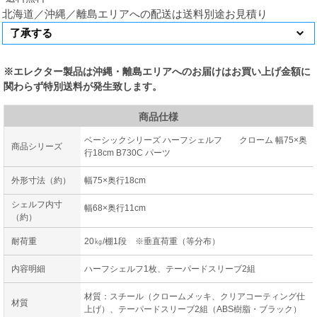
北海道／沖縄／離島エリアへの配送は送料別途お見積り
※エレクター製品は沖縄・離島エリアへのお届けはお買い上げ金額に
関わらず特別送料が発生致します。
商品仕様
ベーシックシリーズ ハーフシェルフ クローム 幅75×奥
商品シリーズ
行18cm B730C パーツ
外形寸法（約）
幅75×奥行18cm
シェルフ内寸
幅68×奥行11cm
（約）
耐荷重
20㎏/棚1段 ※垂直荷重（等分布）
内容明細
ハーフシェルフ1枚、テーパードスリーブ2組
材質：スチール（クロームメッキ、クリアコーティング仕
材質
上げ）、テーパードスリーブ2組（ABS樹脂・ブラック）