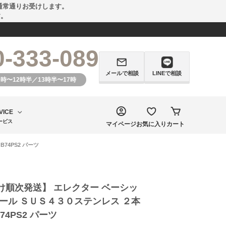
通常通りお受けします。
す。
0-333-089
メールで相談
LINEで相談
0時〜12時半／13時半〜17時
VICE
ービス
マイページ
お気に入り
カート
74PS2 パーツ
け順次発送】 エレクター ベーシッ
ール ＳＵＳ４３０ステンレス ２本
B74PS2 パーツ