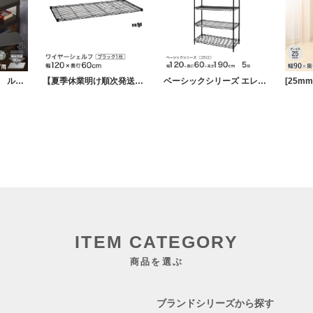
【週末限定10%OFF】 ルミナスノワール ソリッドシェルフ パーツ 幅110 奥行40 スリーブ付き 1枚
【夏季休業明け順次発送】 エレクター ベーシックシリーズ ワイヤーシェルフ ブラック 幅120×奥行60cm B2448B1 パーツ
ベーシックシリーズ エレクター ベーシック フリーラック ブラック 幅120×奥行60×高さ190cm 5段 RBR4824745B