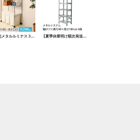
[25mm]メタルルミナス 3段 幅90 奥行46 高さ155 棚耐荷重240kg スチールラック キッチンラック ゴミ箱収納 キャスター付き
【夏季休業明け順次発送】メタルシステム 幅67.7×奥行40×高さ184cm 6段 MS6186D4