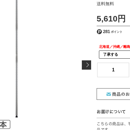
[ 送料込 ]
5,610円
281
北海道／沖縄／離