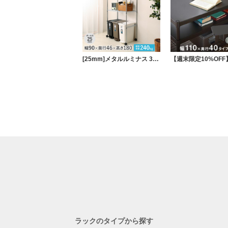
[25mm]メタルルミナス 3段 幅90 奥行46 高さ180 棚耐荷重240kg スチールラック キッチンラック ゴミ箱収納 キャスター付き