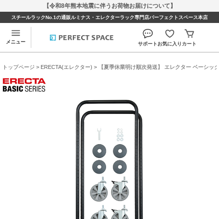
【令和8年熊本地震に伴うお荷物お届けについて】
スチールラックNo.1の通販ルミナス・エレクターラック専門店パーフェクトスペース本店
メニュー
サポート
お気に入り
カート
トップページ
>
ERECTA(エレクター)
> 【夏季休業明け順次発送】 エレクター ベーシック