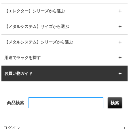
BIGラック(150～180)
全25mmパーツを見る
全19mmパーツを見る
25mm
25/19mm
メタルルミナス
突っ張りラック
幅45cm
幅60cm
【エレクター】シリーズから選ぶ
その他便利パーツ
25mm
25mm
ルミナスノワール
プレミアムライン
幅75cm
幅90cm
ベーシック
ヴィンテージ
【メタルシステム】サイズから選ぶ
シリーズ
エディション
19mm
19mm
ルミナスライト
メタルルミナス
幅105cm
幅120cm
スーパーエレクター
スタンダード
エレクター
幅67.7cm
幅97.7cm
【メタルシステム】シリーズから選ぶ
すべてを見る
幅150cm
樹脂製メトロマックス
すべてを見る
幅112.7cm
幅127.7cm
スーパー123
ユニラック
用途でラックを探す
幅142.7cm
幅157.2cm
すべてを見る
突っ張りラック
BIGラック
お買い物ガイド
幅172.2cm
幅187.2cm
衣類収納
キッチン収納
お支払いについて
すべてを見る
防サビ高性能
屋外用ラック
商品検索
送料について
テレビ台
本棚／CDラック
お届けについて
隙間収納ラック
調味料ラック
ログイン