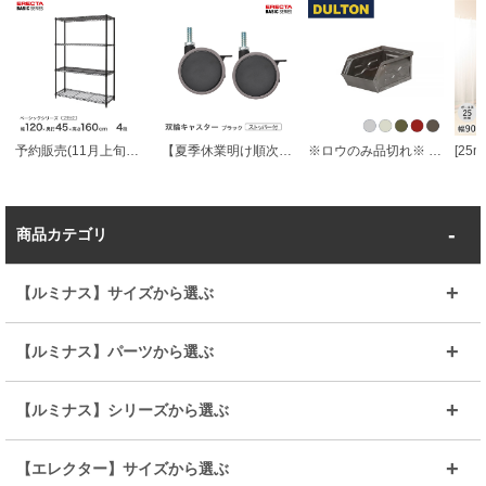
予約販売(11月上旬出荷予定) ベーシックシリーズ エレクター ベーシック フリーラック ブラック 幅120×奥行45×高さ160cm 4段 RBR4818634B
【夏季休業明け順次発送】 エレクター ベーシックシリーズ 双輪キャスター ストッパー付 ブラック 直径7.5cm BDRS75EBKG パーツ
※ロウのみ品切れ※ ダルトン DULTON ミニ パーツ ボックス
商品カテゴリ
【ルミナス】サイズから選ぶ
～幅35
～幅55
【ルミナス】パーツから選ぶ
～幅65
～幅85
25mmシェルフ
19mmシェルフ
【ルミナス】シリーズから選ぶ
～幅90
～幅120
25mmポール
19mmポール
25mm
25mm
【エレクター】サイズから選ぶ
ルミナスレギュラー
ルミナススリム