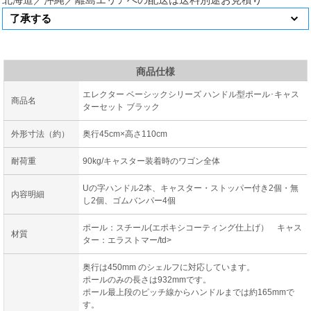
商品仕様
エレクター ベーシックシリーズ ハンドル型ポール･キャス
商品名
ターセット ブラック
外形寸法（約）
奥行45cm×高さ110cm
耐荷重
90kg/キャスター装着時のワゴン全体
Uの字ハンドル2本、キャスター・ストッパー付き2個・無
内容明細
し2個、ゴムバンパー4個
ポール：スチール(エポキシコーティング仕上げ） キャス
材質
ター：エラストマー/td>
奥行は450mm のシェルフに対応しています。
ポールのみの長さは932mmです。
ポール最上段のピッチ線からハンドルまでは約165mmで
す。