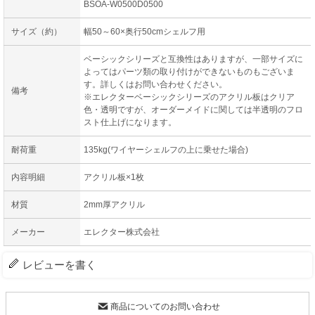
BSOA-W0500D0500
サイズ（約）
幅50～60×奥行50cmシェルフ用
ベーシックシリーズと互換性はありますが、一部サイズに
よってはパーツ類の取り付けができないものもございま
す。詳しくはお問い合わせください。
備考
※エレクターベーシックシリーズのアクリル板はクリア
色・透明ですが、オーダーメイドに関しては半透明のフロ
スト仕上げになります。
耐荷重
135kg(ワイヤーシェルフの上に乗せた場合)
内容明細
アクリル板×1枚
材質
2mm厚アクリル
メーカー
エレクター株式会社
レビューを書く
商品についてのお問い合わせ