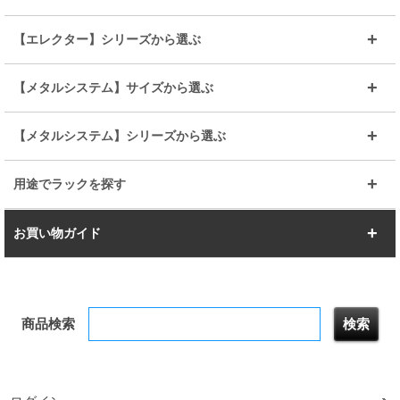
BIGラック(150～180)
全25mmパーツを見る
全19mmパーツを見る
25mm
25/19mm
メタルルミナス
突っ張りラック
幅45cm
幅60cm
【エレクター】シリーズから選ぶ
その他便利パーツ
25mm
25mm
ルミナスノワール
プレミアムライン
幅75cm
幅90cm
ベーシック
ヴィンテージ
【メタルシステム】サイズから選ぶ
シリーズ
エディション
19mm
19mm
ルミナスライト
メタルルミナス
幅105cm
幅120cm
スーパーエレクター
スタンダード
エレクター
幅67.7cm
幅97.7cm
【メタルシステム】シリーズから選ぶ
すべてを見る
幅150cm
樹脂製メトロマックス
すべてを見る
幅112.7cm
幅127.7cm
スーパー123
ユニラック
用途でラックを探す
幅142.7cm
幅157.2cm
すべてを見る
突っ張りラック
BIGラック
お買い物ガイド
幅172.2cm
幅187.2cm
衣類収納
キッチン収納
お支払いについて
すべてを見る
防サビ高性能
屋外用ラック
商品検索
送料について
テレビ台
本棚／CDラック
お届けについて
隙間収納ラック
調味料ラック