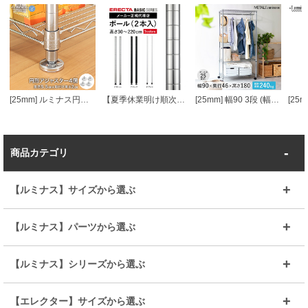
[25mm] ルミナス円形アジャスター4個セット (ラック1台分)
【夏季休業明け順次発送】 エレクターベーシック ポール
[25mm] 幅90 3段 (幅91.5×奥行46×高さ178.5cm) メタルルミナスラック ハンガーラック ワードローブ
商品カテゴリ
【ルミナス】サイズから選ぶ
～幅35
～幅55
【ルミナス】パーツから選ぶ
～幅65
～幅85
25mmシェルフ
19mmシェルフ
【ルミナス】シリーズから選ぶ
～幅90
～幅120
25mmポール
19mmポール
25mm
25mm
【エレクター】サイズから選ぶ
ルミナスレギュラー
ルミナススリム