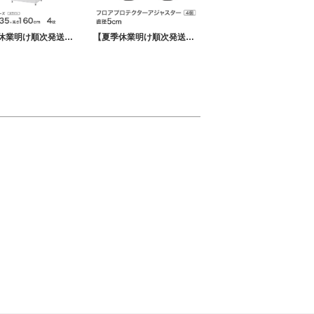
【夏季休業明け順次発送】 ベーシックシリーズ エレクター ベーシック フリーラック ホワイト 幅60×奥行35×高さ160cm 4段 RBR2414634W
【夏季休業明け順次発送】 エレクター ベーシックシリーズ フロアプロテクトアジャスター 直径5cm BFA50 パーツ