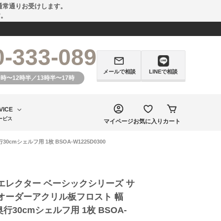
通常通りお受けします。
す。
0-333-089
メールで相談
LINEで相談
0時〜12時半／13時半〜17時
VICE
ービス
マイページ
お気に入り
カート
mシェルフ用 1枚 BSOA-W1225D0300
エレクター ベーシックシリーズ サ
オーダーアクリル板フロスト 幅
×奥行30cmシェルフ用 1枚 BSOA-