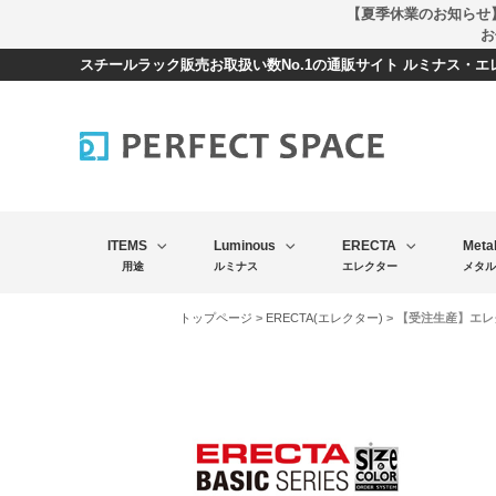
【夏季休業のお知らせ
お
スチールラック販売お取扱い数No.1の通販サイト ルミナス・
ITEMS
Luminous
ERECTA
Meta
用途
ルミナス
エレクター
メタル
トップページ
>
ERECTA(エレクター)
> 【受注生産】エレク