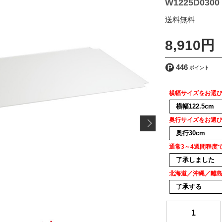
W1225D0300
[ 送料込 ]
8,910円
446
横幅サイズをお選
奥行サイズをお選
通常3～4週間程度
北海道／沖縄／離