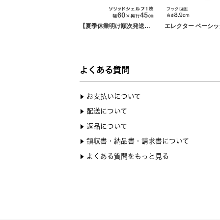
【夏季休業明け順次発送】 エレクター ベーシックシリーズ ヴィンテージエディション ソリッドシェルフ シルバー 幅60×奥行45cm B1824VSLD1 パーツ