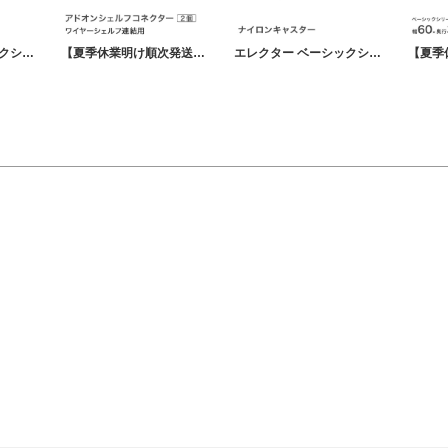
エレクター ベーシックシリーズ ＨＦＣ フック クローム ４コ 8.9cm BFC パーツ
【夏季休業明け順次発送】 エレクター ベーシックシリーズ アドオンシェルフコネクター B9995C パーツ
エレクター ベーシックシリーズ キャスター 直径5cm BDR50 パーツ