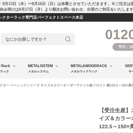
】8月13日（木）〜8月16日（日）は休業とさせていただきます。※ご注文は
休み明けは8月17日（月）より順次お問い合わせ、出荷のご対応をいたしま
エレクターラック専門店パーフェクトスペース本店
012
平日：1
l Rack
METALSISTEM
METAL&WOODRACK
SER
ラック
メタルシステム
メタルウッドラック
サ
ター ベーシックシリーズ サイズ＆カラーオーダーアクリル板フロスト 幅122.5～150×奥行30c
【受注生産】
イズ＆カラー
122.5～150