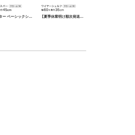
エレクター ベーシックシリーズ 三方クロスバー クローム 幅45×奥行45cm B1818TWC パーツ
【夏季休業明け順次発送】 エレクター ベーシックシリーズ ワイヤーシェルフ クローム 幅60×奥行35cm B1424C1 パーツ