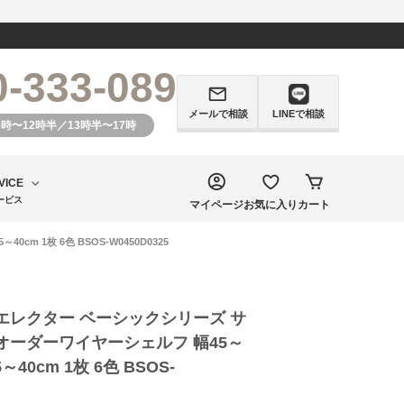
0-333-089
メールで相談
LINEで相談
0時〜12時半／13時半〜17時
VICE
ービス
マイページ
お気に入り
カート
 1枚 6色 BSOS-W0450D0325
エレクター ベーシックシリーズ サ
オーダーワイヤーシェルフ 幅45～
5～40cm 1枚 6色 BSOS-