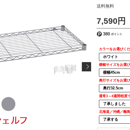
[ 送料込 ]
7,590円
380
カラーをお選びく
横幅サイズをお選
奥行サイズをお選
通常3～4週間程度
北海道／沖縄／離