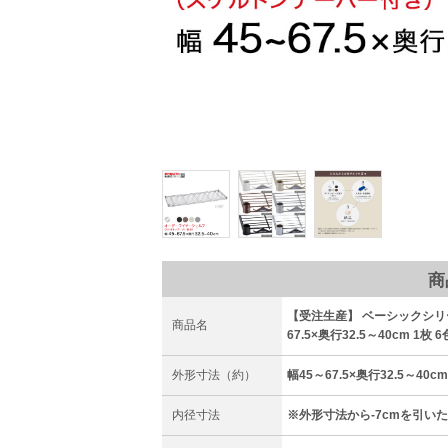
商
【受注生産】 ベーシックシリ
商品名
67.5×奥行32.5～40cm 1枚 6
外形寸法（約）
幅45～67.5×奥行32.5～40cm
内径寸法
※外形寸法から-7cmを引い