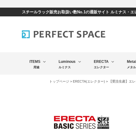
スチールラック販売お取扱い数No.1の通販サイト ルミナス・
ITEMS
Luminous
ERECTA
Meta
用途
ルミナス
エレクター
メタル
トップページ
>
ERECTA(エレクター)
> 【受注生産】エレク