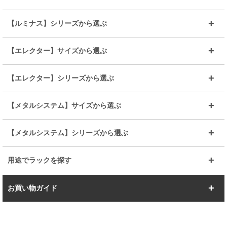
～幅65
～幅85
25mmシェルフ
19mmシェルフ
【ルミナス】シリーズから選ぶ
～幅90
～幅120
25mmポール
19mmポール
25mm
25mm
【エレクター】サイズから選ぶ
ルミナスレギュラー
ルミナススリム
BIGラック(150～180)
全25mmパーツを見る
全19mmパーツを見る
25mm
25/19mm
メタルルミナス
突っ張りラック
幅45cm
幅60cm
【エレクター】シリーズから選ぶ
その他便利パーツ
25mm
25mm
ルミナスノワール
プレミアムライン
幅75cm
幅90cm
ベーシック
ヴィンテージ
【メタルシステム】サイズから選ぶ
シリーズ
エディション
19mm
19mm
ルミナスライト
メタルルミナス
幅105cm
幅120cm
スーパーエレクター
スタンダード
エレクター
幅67.7cm
幅97.7cm
【メタルシステム】シリーズから選ぶ
すべてを見る
幅150cm
樹脂製メトロマックス
すべてを見る
幅112.7cm
幅127.7cm
スーパー123
ユニラック
用途でラックを探す
幅142.7cm
幅157.2cm
すべてを見る
突っ張りラック
BIGラック
お買い物ガイド
幅172.2cm
幅187.2cm
衣類収納
キッチン収納
お支払いについて
すべてを見る