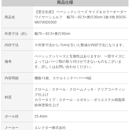
商品仕様
【受注生産】 ベーシックシリーズ サイズ＆カラーオーダー
商品名
ワイヤーシェルフ 幅70～82.5×奥行30cm 1枚 6色 BSOS-
W0700D0300
外形寸法（約）
幅70～82.5×奥行30cm
内径寸法
※外形寸法から-7cmを引いた数値が内径寸法になります。
ベーシックシリーズと互換性はありますが、一部サイズに
備考
よってはパーツ類の取り付けができないものもございま
す。詳しくはお問い合わせください。
内容明細
棚板×1枚、スケルトンテーパー×4組
クローム：スチール・クロームメッキ・クリアコーティン
グ仕上げ
材質
カラータイプ：スチール・エポキシ・ポリエステル樹脂系
紛体塗装仕上げ
ポール径
25.4mm
メーカー
エレクター株式会社