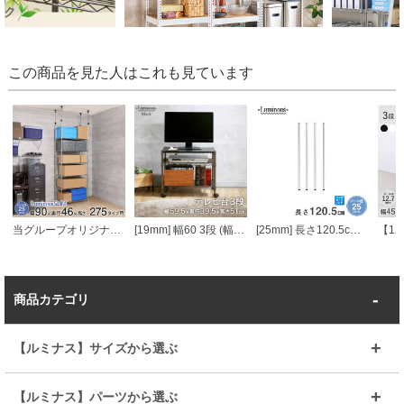
この商品を見た人はこれも見ています
当グループオリジナル [25mm] 幅90 6段 ルミナススリム 突っ張りラック
[19mm] 幅60 3段 (幅59.5×奥行39.5×高さ51cm) ルミナスブラック テレビ台
[25mm] 長さ120.5cm ルミナスポール4本組
商品カテゴリ
【ルミナス】サイズから選ぶ
～幅35
～幅55
【ルミナス】パーツから選ぶ