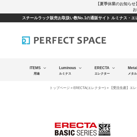
【夏季休業のお知らせ
お
スチールラック販売お取扱い数No.1の通販サイト ルミナス・
ITEMS
Luminous
ERECTA
Meta
用途
ルミナス
エレクター
メタル
トップページ
>
ERECTA(エレクター)
> 【受注生産】エレクタ