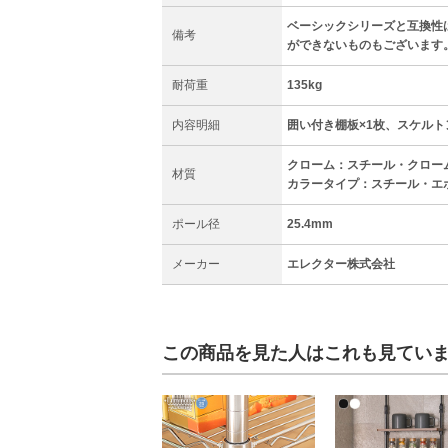
ベーシックシリーズと互換性
備考
ができないものもございます
耐荷重
135kg
内容明細
囲い付き棚板×1枚、スケルト
クローム：スチール・クロー
材質
カラータイプ：スチール・エ
ポール径
25.4mm
メーカー
エレクター株式会社
この商品を見た人はこれも見てい