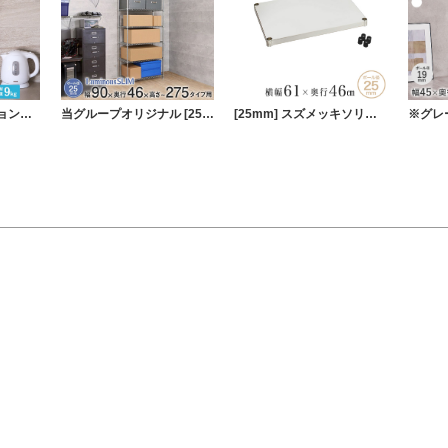
【12.7mm】 テンションミニラック 幅36.5 cm×奥行13.5cm×高さ74～110cm 3段
当グループオリジナル [25mm] 幅90 6段 ルミナススリム 突っ張りラック
[25mm] スズメッキソリッド棚 幅60 幅61×奥行46cm スリーブ付き ルミナス プレミアムライン ソリッドシェルフ スチールシェルフ