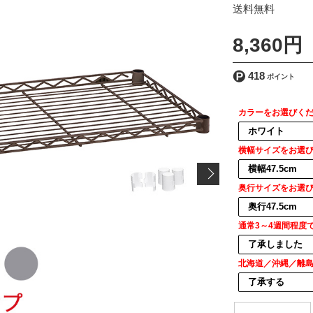
[ 送料込 ]
8,360円
418
カラーをお選びく
横幅サイズをお選
奥行サイズをお選
通常3～4週間程度
北海道／沖縄／離