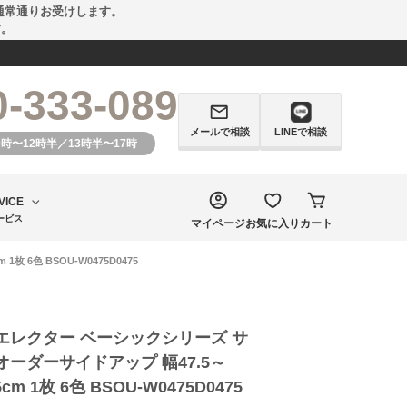
通常通りお受けします。
す。
0-333-089
メールで相談
LINEで相談
0時〜12時半／13時半〜17時
VICE
ービス
マイページ
お気に入り
カート
6色 BSOU-W0475D0475
エレクター ベーシックシリーズ サ
ーダーサイドアップ 幅47.5～
5cm 1枚 6色 BSOU-W0475D0475