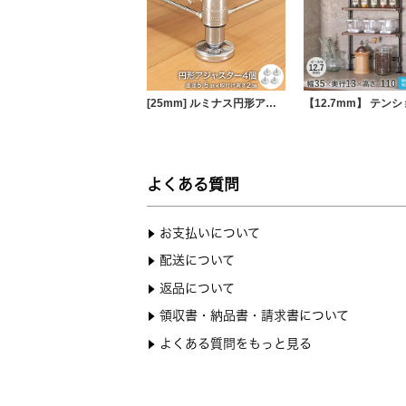
[25mm] ルミナス円形アジャスター4個セット (ラック1台分)