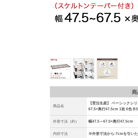
商
【受注生産】 ベーシックシリ
商品名
67.5×奥行47.5cm 1枚 6色 B
外形寸法（約）
幅47.5～67.5×奥行47.5cm
内径寸法
※外形寸法から-7cmを引い