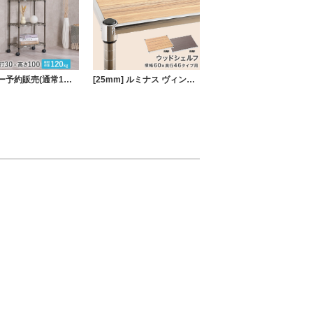
※グレー予約販売(通常1ヶ月以内出荷)※ルミナス カラーラック スチールラック キャスター付 4段 幅45 ラック
[25mm] ルミナス ヴィンテージウッドシェルフ 幅60 奥行46