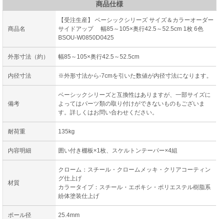
商品仕様
【受注生産】 ベーシックシリーズ サイズ＆カラーオーダー
商品名
サイドアップ 幅85～105×奥行42.5～52.5cm 1枚 6色
BSOU-W0850D0425
外形寸法（約）
幅85～105×奥行42.5～52.5cm
内径寸法
※外形寸法から-7cmを引いた数値が内径寸法になります。
ベーシックシリーズと互換性はありますが、一部サイズに
備考
よってはパーツ類の取り付けができないものもございま
す。詳しくはお問い合わせください。
耐荷重
135kg
内容明細
囲い付き棚板×1枚、スケルトンテーパー×4組
クローム：スチール・クロームメッキ・クリアコーティン
グ仕上げ
材質
カラータイプ：スチール・エポキシ・ポリエステル樹脂系
紛体塗装仕上げ
ポール径
25.4mm