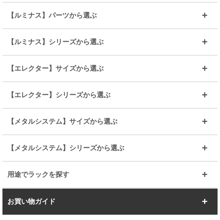
～幅35
～幅55
【ルミナス】パーツから選ぶ
～幅65
～幅85
25mmシェルフ
19mmシェルフ
【ルミナス】シリーズから選ぶ
～幅90
～幅120
25mmポール
19mmポール
25mm
25mm
【エレクター】サイズから選ぶ
ルミナスレギュラー
ルミナススリム
BIGラック(150～180)
全25mmパーツを見る
全19mmパーツを見る
25mm
25/19mm
メタルルミナス
突っ張りラック
幅45cm
幅60cm
【エレクター】シリーズから選ぶ
その他便利パーツ
25mm
25mm
ルミナスノワール
プレミアムライン
幅75cm
幅90cm
ベーシック
ヴィンテージ
【メタルシステム】サイズから選ぶ
シリーズ
エディション
19mm
19mm
ルミナスライト
メタルルミナス
幅105cm
幅120cm
スーパーエレクター
スタンダード
エレクター
幅67.7cm
幅97.7cm
【メタルシステム】シリーズから選ぶ
すべてを見る
幅150cm
樹脂製メトロマックス
すべてを見る
幅112.7cm
幅127.7cm
スーパー123
ユニラック
用途でラックを探す
幅142.7cm
幅157.2cm
すべてを見る
突っ張りラック
BIGラック
お買い物ガイド
幅172.2cm
幅187.2cm