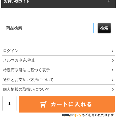
突っ張りラック
BIGラック
お買い物ガイド
幅172.2cm
幅187.2cm
衣類収納
キッチン収納
お支払いについて
すべてを見る
防サビ高性能
屋外用ラック
商品検索
送料について
テレビ台
本棚／CDラック
お届けについて
隙間収納ラック
調味料ラック
ログイン
ルミナス製品間違い交換について
メルマガ申込/停止
特定商取引法に基づく表示
予約販売について
送料とお支払い方法について
領収書・納品書・請求書
個人情報の取扱いについて
ポイントについて
メルマガ登録・停止