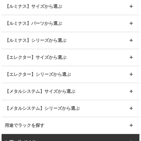
【ルミナス】サイズから選ぶ
～幅35
～幅55
【ルミナス】パーツから選ぶ
～幅65
～幅85
25mmシェルフ
19mmシェルフ
【ルミナス】シリーズから選ぶ
～幅90
～幅120
25mmポール
19mmポール
25mm
25mm
【エレクター】サイズから選ぶ
ルミナスレギュラー
ルミナススリム
BIGラック(150～180)
全25mmパーツを見る
全19mmパーツを見る
25mm
25/19mm
メタルルミナス
突っ張りラック
幅45cm
幅60cm
【エレクター】シリーズから選ぶ
その他便利パーツ
25mm
25mm
ルミナスノワール
プレミアムライン
幅75cm
幅90cm
ベーシック
ヴィンテージ
【メタルシステム】サイズから選ぶ
シリーズ
エディション
19mm
19mm
ルミナスライト
メタルルミナス
幅105cm
幅120cm
スーパーエレクター
スタンダード
エレクター
幅67.7cm
幅97.7cm
【メタルシステム】シリーズから選ぶ
すべてを見る
幅150cm
樹脂製メトロマックス
すべてを見る
幅112.7cm
幅127.7cm
スーパー123
ユニラック
用途でラックを探す
幅142.7cm
幅157.2cm
すべてを見る