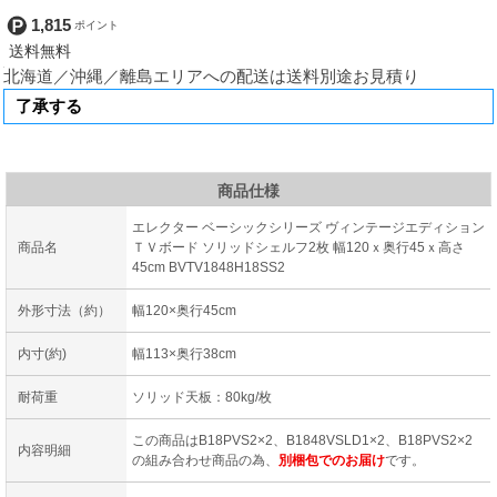
1,815
北海道／沖縄／離島エリアへの配送は送料別途お見積り
商品仕様
エレクター ベーシックシリーズ ヴィンテージエディション
商品名
ＴＶボード ソリッドシェルフ2枚 幅120ｘ奥行45ｘ高さ
45cm BVTV1848H18SS2
外形寸法（約）
幅120×奥行45cm
内寸(約)
幅113×奥行38cm
耐荷重
ソリッド天板：80kg/枚
この商品はB18PVS2×2、B1848VSLD1×2、B18PVS2×2
内容明細
の組み合わせ商品の為、
別梱包でのお届け
です。