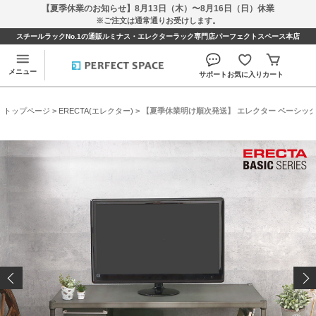
【夏季休業のお知らせ】8月13日（木）〜8月16日（日）休業
※ご注文は通常通りお受けします。
スチールラックNo.1の通販ルミナス・エレクターラック専門店パーフェクトスペース本店
メニュー
サポート
お気に入り
カート
トップページ
>
ERECTA(エレクター)
> 【夏季休業明け順次発送】 エレクター ベーシックシリ