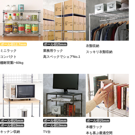
衣類収納
ミニラック
業務用ラック
スッキリ衣類収納
コンパクト
高スペックでシェアNo.1
棚耐荷重/~60kg
本棚ラック
キッチン収納
TV台
本も喜ぶ最適空間