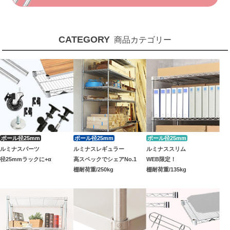
CATEGORY
商品カテゴリー
ルミナスパーツ
ルミナスレギュラー
ルミナススリム
径25mmラックに+α
高スペックでシェアNo.1
WEB限定！
棚耐荷重/250kg
棚耐荷重/135kg