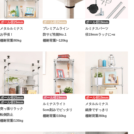
メタルルミナス
プレミアムライン
ルミナスパーツ
お手頃！
防サビ性能No.1
径19mmラックに+α
棚耐荷重/80kg
棚耐荷重/~120kg
ルミナスライト
メタルルミナス
突っ張りラック
5cm刻みでピッタリ
細身ですっきり
転倒防止
棚耐荷重/150kg
棚耐荷重/80kg
棚耐荷重/135kg