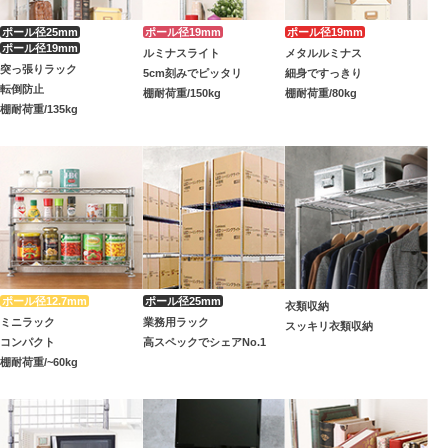
ルミナスライト
メタルルミナス
突っ張りラック
5cm刻みでピッタリ
細身ですっきり
転倒防止
棚耐荷重/150kg
棚耐荷重/80kg
棚耐荷重/135kg
衣類収納
ミニラック
業務用ラック
スッキリ衣類収納
コンパクト
高スペックでシェアNo.1
棚耐荷重/~60kg