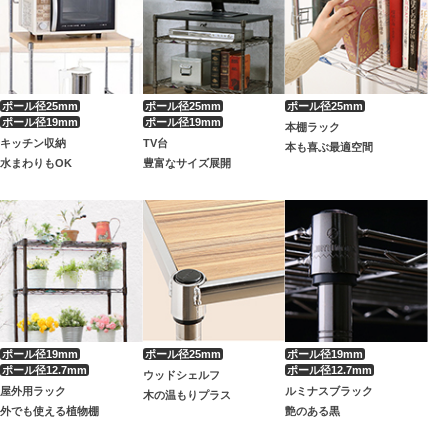
本棚ラック
キッチン収納
TV台
本も喜ぶ最適空間
水まわりもOK
豊富なサイズ展開
ウッドシェルフ
屋外用ラック
ルミナスブラック
木の温もりプラス
外でも使える植物棚
艶のある黒