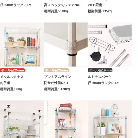
径25mmラックに+α
高スペックでシェアNo.1
WEB限定！
棚耐荷重/250kg
棚耐荷重/135kg
メタルルミナス
プレミアムライン
ルミナスパーツ
お手頃！
防サビ性能No.1
径19mmラックに+α
棚耐荷重/80kg
棚耐荷重/~120kg