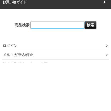
突っ張りラック
BIGラック
お買い物ガイド
幅172.2cm
幅187.2cm
衣類収納
キッチン収納
お支払いについて
すべてを見る
防サビ高性能
屋外用ラック
商品検索
送料について
テレビ台
本棚／CDラック
お届けについて
ログイン
隙間収納ラック
調味料ラック
メルマガ申込/停止
ルミナス製品間違い交換について
特定商取引法に基づく表示
予約販売について
送料とお支払い方法について
個人情報の取扱いについて
領収書・納品書・請求書
ポイントについて
メルマガ登録・停止