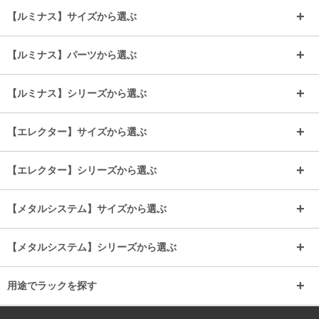
【ルミナス】サイズから選ぶ
～幅35
～幅55
【ルミナス】パーツから選ぶ
～幅65
～幅85
25mmシェルフ
19mmシェルフ
【ルミナス】シリーズから選ぶ
～幅90
～幅120
25mmポール
19mmポール
25mm
25mm
【エレクター】サイズから選ぶ
ルミナスレギュラー
ルミナススリム
BIGラック(150～180)
全25mmパーツを見る
全19mmパーツを見る
25mm
25/19mm
メタルルミナス
突っ張りラック
幅45cm
幅60cm
【エレクター】シリーズから選ぶ
その他便利パーツ
25mm
25mm
ルミナスノワール
プレミアムライン
幅75cm
幅90cm
ベーシック
ヴィンテージ
【メタルシステム】サイズから選ぶ
シリーズ
エディション
19mm
19mm
ルミナスライト
メタルルミナス
幅105cm
幅120cm
スーパーエレクター
スタンダード
エレクター
幅67.7cm
幅97.7cm
【メタルシステム】シリーズから選ぶ
すべてを見る
幅150cm
樹脂製メトロマックス
すべてを見る
幅112.7cm
幅127.7cm
スーパー123
ユニラック
用途でラックを探す
幅142.7cm
幅157.2cm
すべてを見る