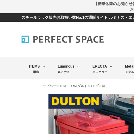
【夏季休業のお知らせ
お
スチールラック販売お取扱い数No.1の通販サイト ルミナス・
ITEMS
Luminous
ERECTA
Meta
用途
ルミナス
エレクター
メタル
トップページ
>
DULTON(ダルトン)
> ゴミ箱