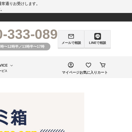
通常通りお受けします。
す。
0-333-089
メールで相談
LINEで相談
0時〜12時半／13時半〜17時
VICE
ービス
マイページ
お気に入り
カート