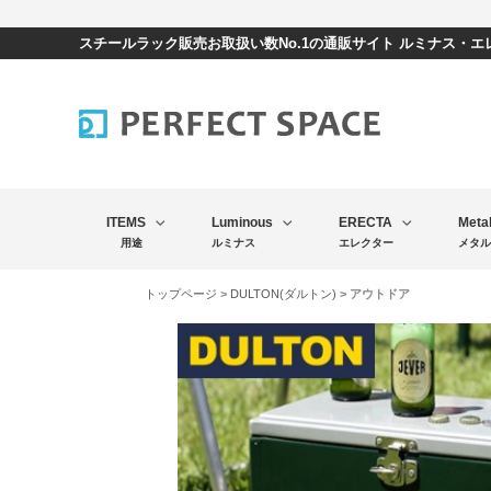
スチールラック販売お取扱い数No.1の通販サイト ルミナス・
ITEMS
Luminous
ERECTA
Meta
用途
ルミナス
エレクター
メタル
トップページ
>
DULTON(ダルトン)
> アウトドア