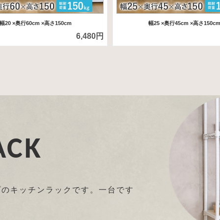
幅20
×奥行60cm
×高さ150cm
幅25
×奥行45cm
×高さ150c
6,480円
ACK
プのキッチンラックです。一台です