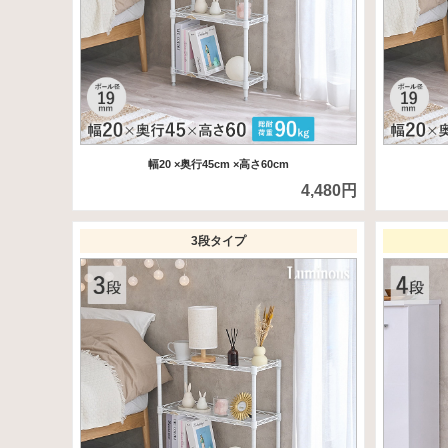
幅20
×奥行45cm
×高さ60cm
4,480円
3段タイプ