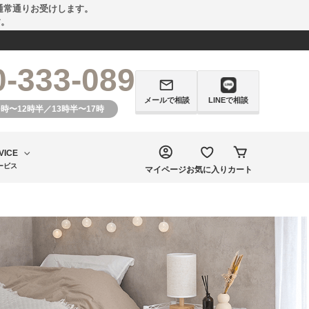
通常通りお受けします。
す。
0-333-089
メールで相談
LINEで相談
0時〜12時半／13時半〜17時
VICE
ービス
マイページ
お気に入り
カート