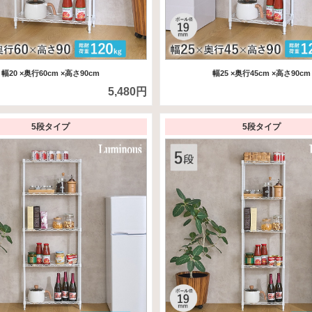
幅20
×奥行60cm
×高さ90cm
幅25
×奥行45cm
×高さ90cm
5,480円
5段タイプ
5段タイプ