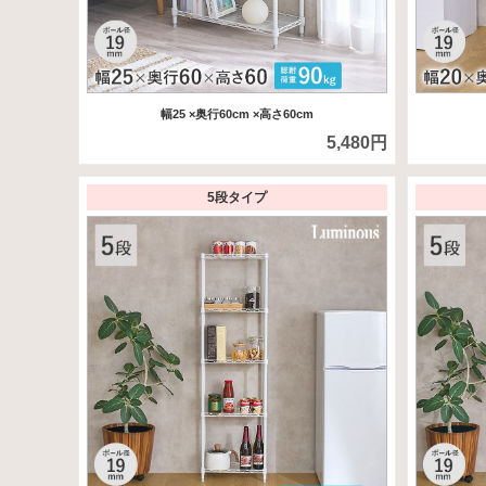
幅25
×奥行60cm
×高さ60cm
5,480円
5段タイプ