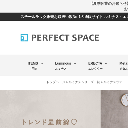
【夏季休業のお知らせ
お
スチールラック販売お取扱い数No.1の通販サイト ルミナス・
ITEMS
Luminous
ERECTA
Meta
用途
ルミナス
エレクター
メタル
トップページ
>
ルミナスシリーズ一覧
> ルミナスラテ