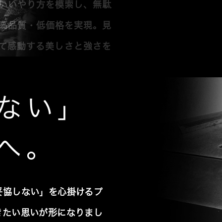
いいやり方を模索し、無駄
高品質・低価格を実現。見
て感動する美しさと強さを
ない」
へ。
妥協しない」を心掛けるプ
きたい思いが形になりまし