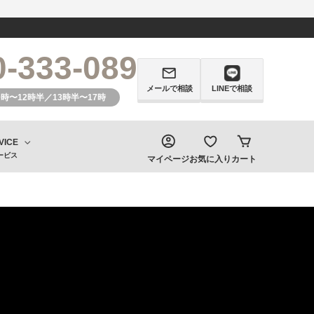
0-333-089
メールで相談
LINEで相談
0時〜12時半／13時半〜17時
VICE
ービス
マイページ
お気に入り
カート