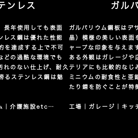
ステンレス
ガル
。長年使用しても表面
ガルバリウム鋼板はデ
ンレス鋼は優れた性能
晶）模様の美しい表面
的を達成する上で不可
ャープな印象を与えま
などの過酷な環境でも
ある外観はガレージや
汚れのない仕上げ、耐久
テリアにも比較的なじ
誇るステンレス鋼は魅
ミニウムの耐食性と亜
たり錆を防ぐことが特
｜介護施設etc…
工場｜ガレージ｜キッチ