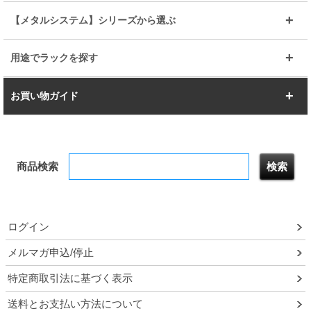
ルミナスライト
メタルルミナス
幅105cm
幅120cm
スーパーエレクター
スタンダード
エレクター
幅67.7cm
幅97.7cm
【メタルシステム】シリーズから選ぶ
すべてを見る
幅150cm
樹脂製メトロマックス
すべてを見る
幅112.7cm
幅127.7cm
スーパー123
ユニラック
用途でラックを探す
幅142.7cm
幅157.2cm
すべてを見る
突っ張りラック
BIGラック
お買い物ガイド
幅172.2cm
幅187.2cm
衣類収納
キッチン収納
お支払いについて
すべてを見る
防サビ高性能
屋外用ラック
商品検索
送料について
テレビ台
本棚／CDラック
お届けについて
隙間収納ラック
調味料ラック
ログイン
ルミナス製品間違い交換について
メルマガ申込/停止
特定商取引法に基づく表示
予約販売について
送料とお支払い方法について