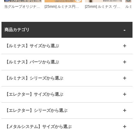
当グループオリジナル [25mm] 幅90 6段 ルミナススリム 突っ張りラック
[25mm] ルミナス円形アジャスター4個セット (ラック1台分)
[25mm] ルミナス ヴィンテージウッドシェルフ 幅60 奥行46
商品カテゴリ
【ルミナス】サイズから選ぶ
～幅35
～幅55
【ルミナス】パーツから選ぶ
～幅65
～幅85
25mmシェルフ
19mmシェルフ
【ルミナス】シリーズから選ぶ
～幅90
～幅120
25mmポール
19mmポール
25mm
25mm
【エレクター】サイズから選ぶ
ルミナスレギュラー
ルミナススリム
BIGラック(150～180)
全25mmパーツを見る
全19mmパーツを見る
25mm
25/19mm
メタルルミナス
突っ張りラック
幅45cm
幅60cm
【エレクター】シリーズから選ぶ
その他便利パーツ
25mm
25mm
ルミナスノワール
プレミアムライン
幅75cm
幅90cm
ベーシック
ヴィンテージ
【メタルシステム】サイズから選ぶ
シリーズ
エディション
19mm
19mm