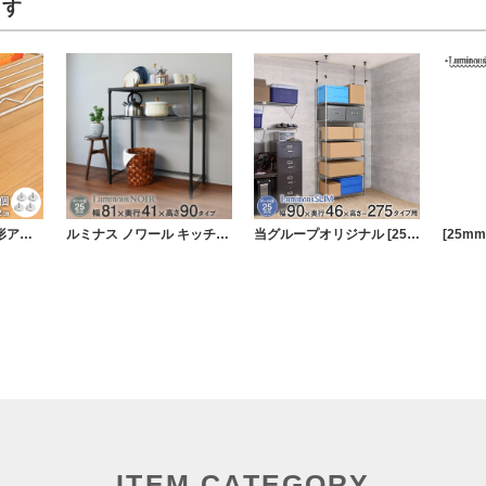
ます
[25mm] ルミナス円形アジャスター4個セット (ラック1台分)
ルミナス ノワール キッチンラック キッチンボード ウッドシェルフ天板 2段 幅81×奥行41×高さ90cm
当グループオリジナル [25mm] 幅90 6段 ルミナススリム 突っ張りラック