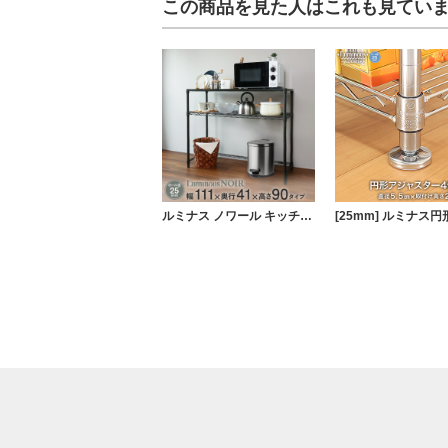
この商品を見た人はこれも見てい
ルミナス ノワール キッチンラック キッチンボード ウッドシェルフ天板 2段 幅111×奥行41×高さ90cm