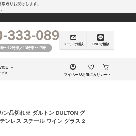
通常通りお受けします。
す。
0-333-089
メールで相談
LINEで相談
0時〜12時半／13時半〜17時
VICE
ービス
マイページ
お気に入り
カート
ン品切れ※ ダルトン DULTON グ
テンレス スチール ワイン グラス 2