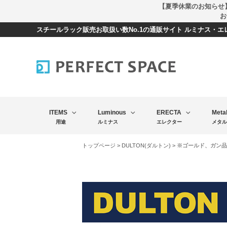
【夏季休業のお知らせ
お
スチールラック販売お取扱い数No.1の通販サイト ルミナス・
ITEMS
Luminous
ERECTA
Meta
用途
ルミナス
エレクター
メタル
トップページ
>
DULTON(ダルトン)
> ※ゴールド、ガン品