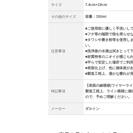
サイズ
7.4cm×18cm
その他のサイズ
容量：350ml
■ご使用前に優しく手洗いし
■フチ等の端部で指を滑らせ
■タワシや磨き粉等を使用し
い。
注意事項
■洗浄後の水滴は拭きとって
■材質特有のニオイが感じら
■平らで安定した場所でご利
■表面仕上げ、色に個体差が
■製造工程上、僅かな擦れが見
【表面の線模様(ワイヤーライ
特記事項
製造工程上、ライン模様に個
ので、予めご理解ください。
メーカー
ダルトン