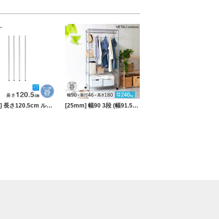
[25mm] 長さ120.5cm ルミナスポール4本組
[25mm] 幅90 3段 (幅91.5×奥行46×高さ178.5cm) メタルルミナスラック ハンガーラック ワードローブ