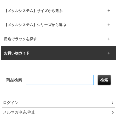
その他便利パーツ
25mm
25mm
ルミナスノワール
プレミアムライン
幅75cm
幅90cm
ベーシック
ヴィンテージ
【メタルシステム】サイズから選ぶ
シリーズ
エディション
19mm
19mm
ルミナスライト
メタルルミナス
幅105cm
幅120cm
スーパーエレクター
スタンダード
エレクター
幅67.7cm
幅97.7cm
【メタルシステム】シリーズから選ぶ
すべてを見る
幅150cm
樹脂製メトロマックス
すべてを見る
幅112.7cm
幅127.7cm
スーパー123
ユニラック
用途でラックを探す
幅142.7cm
幅157.2cm
すべてを見る
突っ張りラック
BIGラック
お買い物ガイド
幅172.2cm
幅187.2cm
衣類収納
キッチン収納
お支払いについて
すべてを見る
防サビ高性能
屋外用ラック
商品検索
送料について
テレビ台
本棚／CDラック
お届けについて
隙間収納ラック
調味料ラック
ログイン
ルミナス製品間違い交換について
メルマガ申込/停止