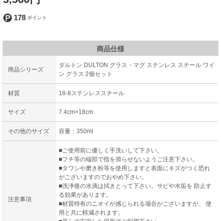
178
商品仕様
ダルトン DULTON グラス・マグ ステンレス スチール ワイ
商品シリーズ
ン グラス 2個セット
材質
18-8ステンレススチール
サイズ
7.4cm×18cm
その他のサイズ
容量：350ml
■ご使用前に優しく手洗いして下さい。
■フチ等の端部で指を滑らせないようご注意下さい。
■タワシや磨き粉等を使用しますと表面にキズがつく恐れ
がございますのでおやめ下さい。
■洗浄後の水滴は拭きとって下さい。サビや水垢を 防止す
る効果があります。
注意事項
■材質特有のニオイが感じられる場合がございますが、 使
用と共に軽減されます。