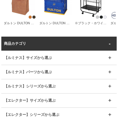
ダルトン DULTON アウトドア ワックス キャンバス ランチ バッグ
ダルトン DULTON 折りたたみコンテナ 20L
※ブラック・ホワイト品切れ ダルトン DULTON キッチン ワゴン フォールディング トローリー
商品カテゴリ
【ルミナス】サイズから選ぶ
～幅35
～幅55
【ルミナス】パーツから選ぶ
～幅65
～幅85
25mmシェルフ
19mmシェルフ
【ルミナス】シリーズから選ぶ
～幅90
～幅120
25mmポール
19mmポール
25mm
25mm
【エレクター】サイズから選ぶ
ルミナスレギュラー
ルミナススリム
BIGラック(150～180)
全25mmパーツを見る
全19mmパーツを見る
25mm
25/19mm
メタルルミナス
突っ張りラック
幅45cm
幅60cm
【エレクター】シリーズから選ぶ