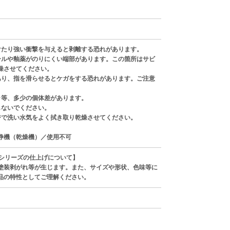
けたり強い衝撃を与えると剥離する恐れがあります。
ールや釉薬がのりにくい端部があります。この箇所はサビ
燥させてください。
あり、指を滑らせるとケガをする恐れがあります。ご注意
ラ等、多少の個体差があります。
しないでください。
ジで洗い水気をよく拭き取り乾燥させてください。
浄機（乾燥機）／使用不可
AREシリーズの仕上げについて】
塗装剥がれ等が生じます。また、サイズや形状、色味等に
品の特性としてご理解ください。