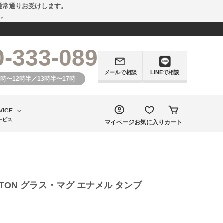
通常通りお受けします。
す。
0-333-089
メールで相談
LINEで相談
0時〜12時半／13時半〜17時
VICE
ービス
マイページ
お気に入り
カート
LTON グラス・マグ エナメル タンブ