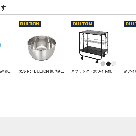
ます
ダルトン DULTON 保存容器 密閉 ガラス タッパー 300ml
ダルトン DULTON 調理器具 ステンレススチール ボウル S
※ブラック・ホワイト品切れ ダルトン DULTON キッチン ワゴン フォールディング トローリー