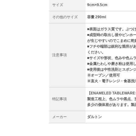
サイズ
9cm×9.5cm
その他のサイズ
容量 290ml
■表面はガラス質です。ぶつ
■成型時の取出し後やピンホ
が生じやすいのでこまめに乾
■フチや端部は鋭利な箇所が
ください。
注意事項
■サイズや形状、色みや色ム
■金属たわしや磨き粉は使用
■使用後は中性洗剤とスポン
※オーブン／使用可
※直火・電子レンジ・食器洗
【ENAMELED TABLEW
特記事項
製造工程上、色ムラや黒点、
多少の個体差があります。製
メーカー
ダルトン