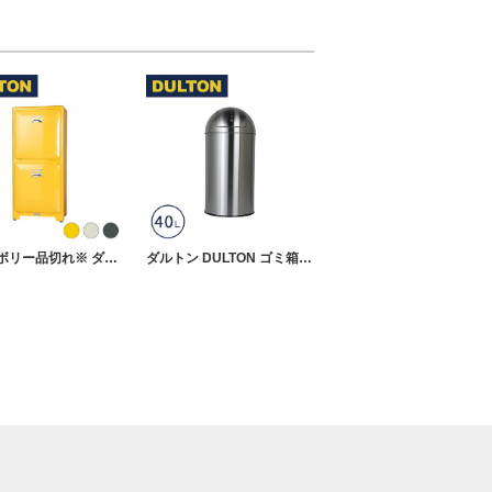
※アイボリー品切れ※ ダルトン DULTON ゴミ箱 おしゃれ 分別 スチール ダストボックス 15L ×2
ダルトン DULTON ゴミ箱 ふた付き ダストボックス 40L ステンレス