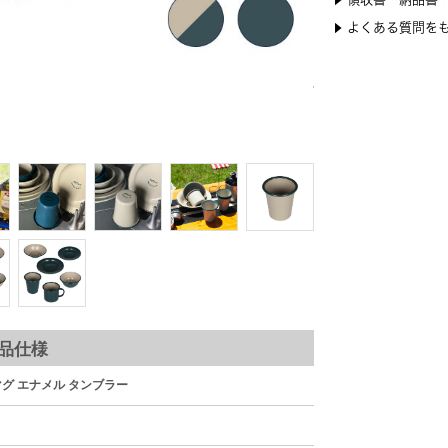
懐かしさを感
特有の色ムラさえ
品仕様
マグ エナメル タンブラー