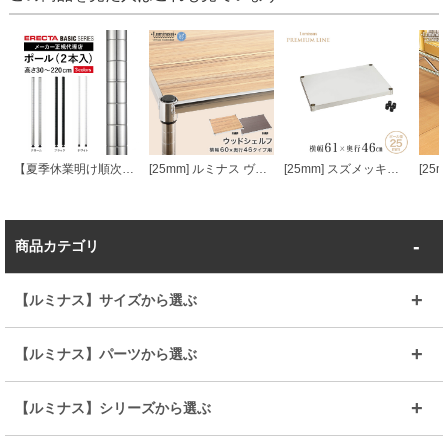
【夏季休業明け順次発送】 エレクターベーシック ポール
[25mm] ルミナス ヴィンテージウッドシェルフ 幅60 奥行46
[25mm] スズメッキソリッド棚 幅60 幅61×奥行46cm スリーブ付き ルミナス プレミアムライン ソリッドシェルフ スチールシェルフ
商品カテゴリ
【ルミナス】サイズから選ぶ
～幅35
～幅55
【ルミナス】パーツから選ぶ
～幅65
～幅85
25mmシェルフ
19mmシェルフ
【ルミナス】シリーズから選ぶ
～幅90
～幅120