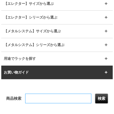
25mmポール
19mmポール
25mm
25mm
【エレクター】サイズから選ぶ
ルミナスレギュラー
ルミナススリム
BIGラック(150～180)
全25mmパーツを見る
全19mmパーツを見る
25mm
25/19mm
メタルルミナス
突っ張りラック
幅45cm
幅60cm
【エレクター】シリーズから選ぶ
その他便利パーツ
25mm
25mm
ルミナスノワール
プレミアムライン
幅75cm
幅90cm
ベーシック
ヴィンテージ
【メタルシステム】サイズから選ぶ
シリーズ
エディション
19mm
19mm
ルミナスライト
メタルルミナス
幅105cm
幅120cm
スーパーエレクター
スタンダード
エレクター
幅67.7cm
幅97.7cm
【メタルシステム】シリーズから選ぶ
すべてを見る
幅150cm
樹脂製メトロマックス
すべてを見る
幅112.7cm
幅127.7cm
スーパー123
ユニラック
用途でラックを探す
幅142.7cm
幅157.2cm
すべてを見る
突っ張りラック
BIGラック
お買い物ガイド
幅172.2cm
幅187.2cm
衣類収納
キッチン収納
お支払いについて
すべてを見る
防サビ高性能
屋外用ラック
商品検索
送料について
テレビ台
本棚／CDラック
お届けについて