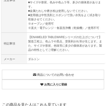
注意事項
■サイズや形状、色みや色ムラ等、多少の個体差がありま
す。
■金属たわしや磨き粉は使用しないでください。
■使用後は中性洗剤とスポンジで洗い水気をよく拭き取り
乾燥させてください。
※オーブン／使用可
※直火・電子レンジ・食器洗浄機（乾燥機）／使用不可
【ENAMELED TABLEWAREシリーズの仕上げについて】
製造工程上、色ムラや黒点、塗装剥がれ等が生じます。ま
特記事項
た、サイズや形状、色味等に多少の個体差があります。製
品の特性としてご理解ください。
メーカー
ダルトン
商品についてのお問い合わせ
お気に入りに登録
この商品を見た人はこれも見ています