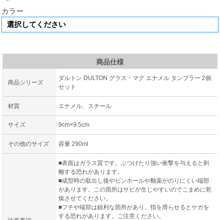
カラー
商品仕様
ダルトン DULTON グラス・マグ エナメル タンブラー 2個
商品シリーズ
セット
材質
エナメル、スチール
サイズ
9cm×9.5cm
その他のサイズ
容量 290ml
■表面はガラス質です。ぶつけたり強い衝撃を与えると剥
離する恐れがあります。
■成型時の取出し後やピンホールや釉薬がのりにくい端部
があります。この箇所はサビが生じやすいのでこまめに乾
燥させてください。
■フチや端部は鋭利な箇所があり、指を滑らせるとケガを
する恐れがあります。ご注意ください。