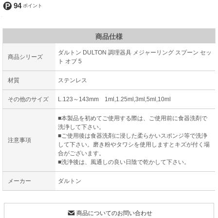
94
商品仕様
ダルトン DULTON 調理器具 メジャーリング スプーン セッ
商品シリーズ
ト オブ 5
材質
ステンレス
その他のサイズ
L.123～143mm 1ml,1.25ml,3ml,5ml,10ml
■本製品を初めてご使用する際は、ご使用前に食器洗剤で
洗浄して下さい。
■ご使用後は食器洗剤に浸した柔らかいスポンジ等で洗浄
注意事項
して下さい。磨き粉やタワシを使用しますとキズが付く場
合がございます。
■洗浄後は、風通しの良い日陰で乾かして下さい。
メーカー
ダルトン
商品についてのお問い合わせ