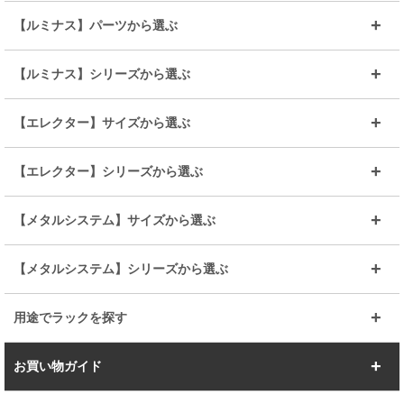
～幅35
～幅55
【ルミナス】パーツから選ぶ
～幅65
～幅85
25mmシェルフ
19mmシェルフ
【ルミナス】シリーズから選ぶ
～幅90
～幅120
25mmポール
19mmポール
25mm
25mm
【エレクター】サイズから選ぶ
ルミナスレギュラー
ルミナススリム
BIGラック(150～180)
全25mmパーツを見る
全19mmパーツを見る
25mm
25/19mm
メタルルミナス
突っ張りラック
幅45cm
幅60cm
【エレクター】シリーズから選ぶ
その他便利パーツ
25mm
25mm
ルミナスノワール
プレミアムライン
幅75cm
幅90cm
ベーシック
ヴィンテージ
【メタルシステム】サイズから選ぶ
シリーズ
エディション
19mm
19mm
ルミナスライト
メタルルミナス
幅105cm
幅120cm
スーパーエレクター
スタンダード
エレクター
幅67.7cm
幅97.7cm
【メタルシステム】シリーズから選ぶ
すべてを見る
幅150cm
樹脂製メトロマックス
すべてを見る
幅112.7cm
幅127.7cm
スーパー123
ユニラック
用途でラックを探す
幅142.7cm
幅157.2cm
すべてを見る
突っ張りラック
BIGラック
お買い物ガイド
幅172.2cm
幅187.2cm