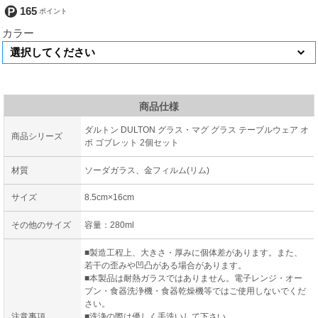
165
カラー
商品仕様
ダルトン DULTON グラス・マグ グラス テーブルウェア オ
商品シリーズ
ボ ゴブレット 2個セット
材質
ソーダガラス、金フィルム(リム)
サイズ
8.5cm×16cm
その他のサイズ
容量：280ml
■製造工程上、大きさ・厚みに個体差があります。また、
若干の歪みや凹凸がある場合があります。
■本製品は耐熱ガラスではありません。電子レンジ・オー
ブン・食器洗浄機・食器乾燥機等ではご使用しないでくだ
さい。
注意事項
■洗浄の際は優しく手洗いして下さい。