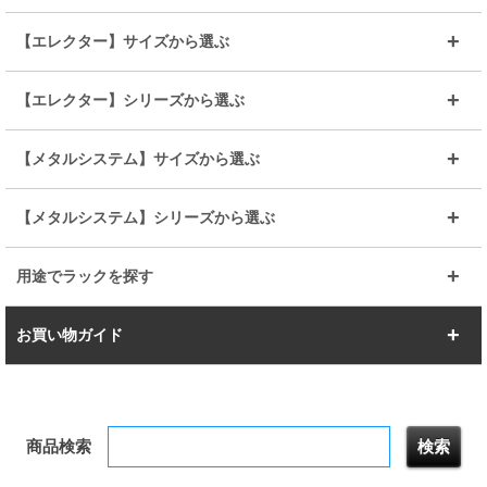
～幅90
～幅120
25mmポール
19mmポール
25mm
25mm
【エレクター】サイズから選ぶ
ルミナスレギュラー
ルミナススリム
BIGラック(150～180)
全25mmパーツを見る
全19mmパーツを見る
25mm
25/19mm
メタルルミナス
突っ張りラック
幅45cm
幅60cm
【エレクター】シリーズから選ぶ
その他便利パーツ
25mm
25mm
ルミナスノワール
プレミアムライン
幅75cm
幅90cm
ベーシック
ヴィンテージ
【メタルシステム】サイズから選ぶ
シリーズ
エディション
19mm
19mm
ルミナスライト
メタルルミナス
幅105cm
幅120cm
スーパーエレクター
スタンダード
エレクター
幅67.7cm
幅97.7cm
【メタルシステム】シリーズから選ぶ
すべてを見る
幅150cm
樹脂製メトロマックス
すべてを見る
幅112.7cm
幅127.7cm
スーパー123
ユニラック
用途でラックを探す
幅142.7cm
幅157.2cm
すべてを見る
突っ張りラック
BIGラック
お買い物ガイド
幅172.2cm
幅187.2cm
衣類収納
キッチン収納
お支払いについて
すべてを見る
防サビ高性能
屋外用ラック
商品検索
送料について
テレビ台
本棚／CDラック