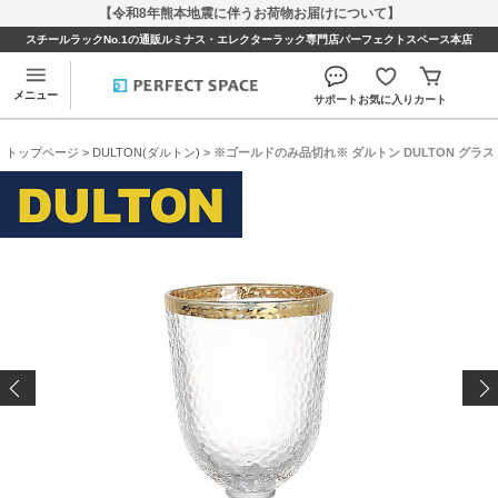
【令和8年熊本地震に伴うお荷物お届けについて】
スチールラックNo.1の通販ルミナス・エレクターラック専門店パーフェクトスペース本店
メニュー
サポート
お気に入り
カート
トップページ
>
DULTON(ダルトン)
> ※ゴールドのみ品切れ※ ダルトン DULTON グラ