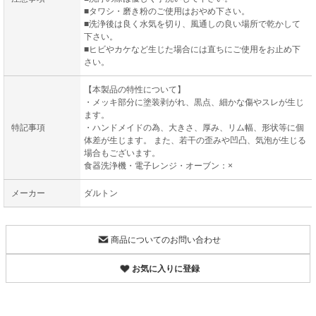
■タワシ・磨き粉のご使用はおやめ下さい。
■洗浄後は良く水気を切り、風通しの良い場所で乾かして
下さい。
■ヒビやカケなど生じた場合には直ちにご使用をお止め下
さい。
【本製品の特性について】
・メッキ部分に塗装剥がれ、黒点、細かな傷やスレが生じ
ます。
特記事項
・ハンドメイドの為、大きさ、厚み、リム幅、形状等に個
体差が生じます。 また、若干の歪みや凹凸、気泡が生じる
場合もございます。
食器洗浄機・電子レンジ・オーブン：×
メーカー
ダルトン
商品についてのお問い合わせ
お気に入りに登録