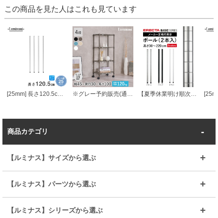
この商品を見た人はこれも見ています
[25mm] 長さ120.5cm ルミナスポール4本組
※グレー予約販売(通常1ヶ月以内出荷)※ルミナス カラーラック スチールラック キャスター付 4段 幅45 ラック
【夏季休業明け順次発送】 エレクターベーシック ポール
商品カテゴリ
【ルミナス】サイズから選ぶ
～幅35
～幅55
【ルミナス】パーツから選ぶ
～幅65
～幅85
25mmシェルフ
19mmシェルフ
【ルミナス】シリーズから選ぶ