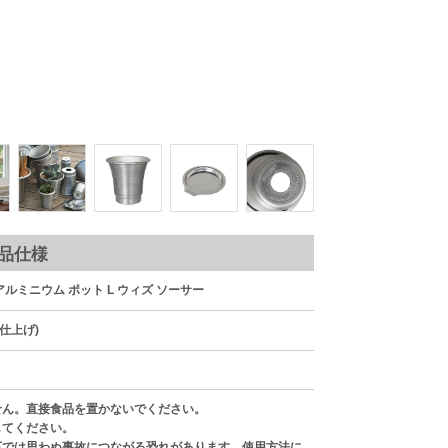
ラフでタフな
アガベや塊根植物
品仕様
 アルミニウム ポット L ウィズ ソーサー
仕上げ)
せん。直接食品を置かないでください。
してください。
下では思わぬ事故につながる恐れがあります。使用方法に