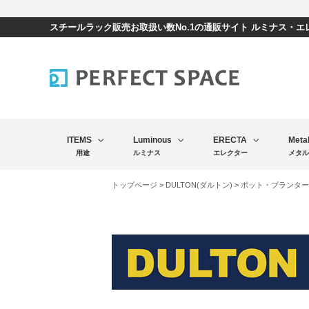
スチールラック販売お取扱い数No.1の通販サイト ルミナス・
ITEMS
Luminous
ERECTA
Meta
用途
ルミナス
エレクター
メタル
トップページ
>
DULTON(ダルトン)
>
ポット・プランター