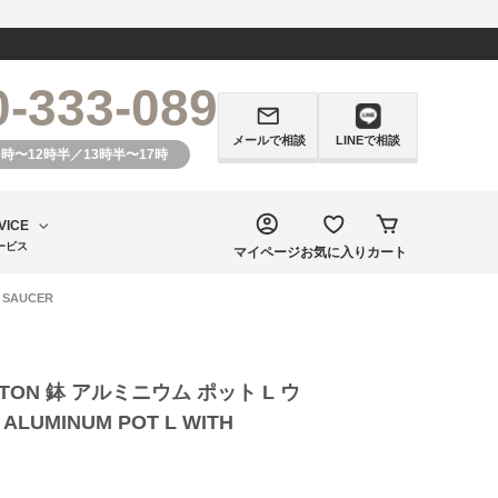
0-333-089
メールで相談
LINEで相談
0時〜12時半／13時半〜17時
VICE
ービス
マイページ
お気に入り
カート
 SAUCER
TON 鉢 アルミニウム ポット L ウ
LUMINUM POT L WITH