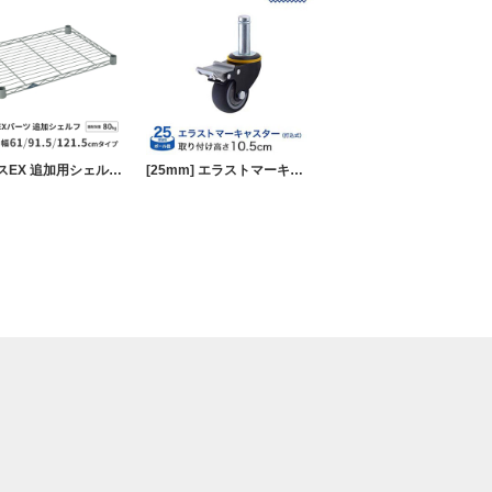
ルミナスEX 追加用シェルフパーツ 幅60～120
[25mm] エラストマーキャスター７５Ｓ ＢＫ打込式