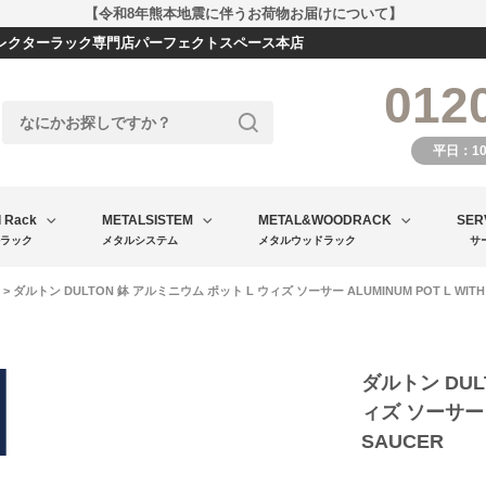
【令和8年熊本地震に伴うお荷物お届けについて】
エレクターラック専門店パーフェクトスペース本店
012
平日：1
l Rack
METALSISTEM
METAL&WOODRACK
SER
ラック
メタルシステム
メタルウッドラック
サ
> ダルトン DULTON 鉢 アルミニウム ポット L ウィズ ソーサー ALUMINUM POT L WITH
ダルトン DUL
ィズ ソーサー A
SAUCER