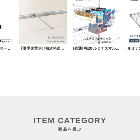
メタルラック キャスター 4個セット 幅約6×奥行約4.55 ポール直径12.7mm パーツ ラック 収納 カスタマイズ
【夏季休業明け順次発送】METALSISTEM メタルシステム シングルフック 5cm MSSFK5
[共通] 幅20 ルミナスマルチフック