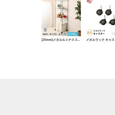
[25mm]メタルルミナス 3段 幅60 奥行46 高さ180 棚耐荷重240kg スチールラック キッチンラック ゴミ箱収納 キャスター付き