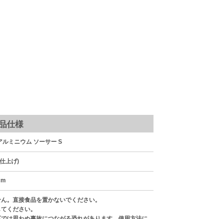
アルミニウム
無骨なアルミニウ
品仕様
 アルミニウム ソーサー S
仕上げ)
cm
せん。直接食品を置かないでください。
してください。
下では思わぬ事故につながる恐れがあります。使用方法に