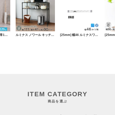
※グレー予約販売(通常1ヶ月以内出荷)※ルミナス カラーラック スチールラック キャスター付 4段 幅45 ラック
ルミナス ノワール キッチンラック キッチンボード ウッドシェルフ天板 2段 幅111×奥行41×高さ90cm
[25mm] 幅46 ルミナスワイヤーバー (スリーブ付き)