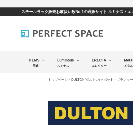
スチールラック販売お取扱い数No.1の通販サイト ルミナス・
ITEMS
Luminous
ERECTA
Meta
用途
ルミナス
エレクター
メタル
トップページ
>
DULTON(ダルトン)
>
ポット・プランター