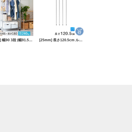
[25mm] 幅90 3段 (幅91.5×奥行46×高さ178.5cm) メタルルミナスラック ハンガーラック ワードローブ
[25mm] 長さ120.5cm ルミナスポール4本組