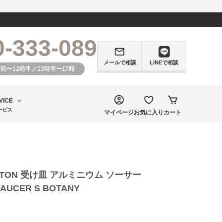
0-333-089
メールで相談
LINEで相談
0時〜12時半／13時半〜17時
VICE
ービス
マイページ
お気に入り
カート
LTON 受け皿 アルミニウム ソーサー
AUCER S BOTANY