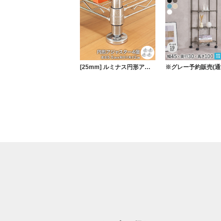
[25mm] ルミナス円形アジャスター4個セット (ラック1台分)