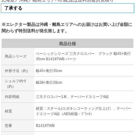
※エレクター製品は沖縄・離島エリアへのお届けはお買い上げ金額に
関わらず特別送料が発生致します。
商品仕様
ベーシックシリーズ 三方クロスバー ブラック 幅45×奥行
商品シリーズ
35cm B1418TWB パーツ
外形寸法（約）
幅45×奥行35cm
シェルフ内寸
幅38×奥行28cm
（約）
内容明細
三方クロスバー1本、テーパードスリーブ4組
材質：スチール(エポキシコーティング仕上げ）、テーパー
材質
ドスリーブ4組（ABS樹脂・ﾌﾞﾗｯｸ）
型番
B1418TWB