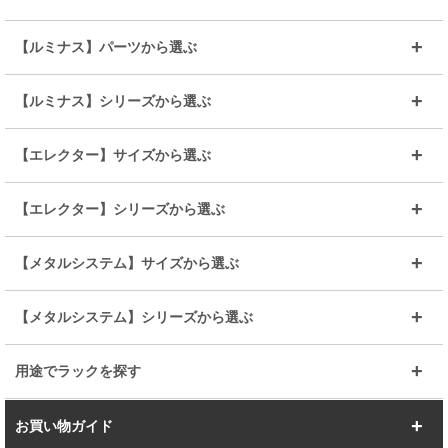
～幅35
～幅55
【ルミナス】パーツから選ぶ
～幅65
～幅85
25mmシェルフ
19mmシェルフ
【ルミナス】シリーズから選ぶ
～幅90
～幅120
25mmポール
19mmポール
25mm
25mm
【エレクター】サイズから選ぶ
ルミナスレギュラー
ルミナススリム
BIGラック(150～180)
全25mmパーツを見る
全19mmパーツを見る
25mm
25/19mm
メタルルミナス
突っ張りラック
幅45cm
幅60cm
【エレクター】シリーズから選ぶ
その他便利パーツ
25mm
25mm
ルミナスノワール
プレミアムライン
幅75cm
幅90cm
ベーシック
ヴィンテージ
【メタルシステム】サイズから選ぶ
シリーズ
エディション
19mm
19mm
ルミナスライト
メタルルミナス
幅105cm
幅120cm
スーパーエレクター
スタンダード
エレクター
幅67.7cm
幅97.7cm
【メタルシステム】シリーズから選ぶ
すべてを見る
幅150cm
樹脂製メトロマックス
すべてを見る
幅112.7cm
幅127.7cm
スーパー123
ユニラック
用途でラックを探す
幅142.7cm
幅157.2cm
すべてを見る
突っ張りラック
BIGラック
お買い物ガイド