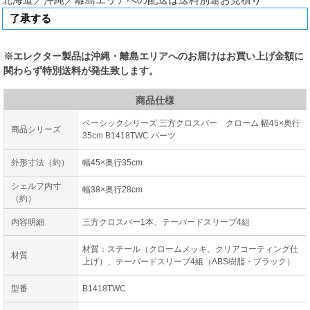
※エレクター製品は沖縄・離島エリアへのお届けはお買い上げ金額に
関わらず特別送料が発生致します。
商品仕様
ベーシックシリーズ 三方クロスバー クローム 幅45×奥行
商品シリーズ
35cm B1418TWC パーツ
外形寸法（約）
幅45×奥行35cm
シェルフ内寸
幅38×奥行28cm
（約）
内容明細
三方クロスバー1本、テーパードスリーブ4組
材質：スチール（クロームメッキ、クリアコーティング仕
材質
上げ）、テーパードスリーブ4組（ABS樹脂・ブラック）
型番
B1418TWC