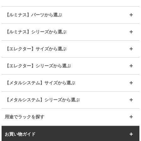
～幅35
～幅55
【ルミナス】パーツから選ぶ
～幅65
～幅85
25mmシェルフ
19mmシェルフ
【ルミナス】シリーズから選ぶ
～幅90
～幅120
25mmポール
19mmポール
25mm
25mm
【エレクター】サイズから選ぶ
ルミナスレギュラー
ルミナススリム
BIGラック(150～180)
全25mmパーツを見る
全19mmパーツを見る
25mm
25/19mm
メタルルミナス
突っ張りラック
幅45cm
幅60cm
【エレクター】シリーズから選ぶ
その他便利パーツ
25mm
25mm
ルミナスノワール
プレミアムライン
幅75cm
幅90cm
ベーシック
ヴィンテージ
【メタルシステム】サイズから選ぶ
シリーズ
エディション
19mm
19mm
ルミナスライト
メタルルミナス
幅105cm
幅120cm
スーパーエレクター
スタンダード
エレクター
幅67.7cm
幅97.7cm
【メタルシステム】シリーズから選ぶ
すべてを見る
幅150cm
樹脂製メトロマックス
すべてを見る
幅112.7cm
幅127.7cm
スーパー123
ユニラック
用途でラックを探す
幅142.7cm
幅157.2cm
すべてを見る
突っ張りラック
BIGラック
お買い物ガイド