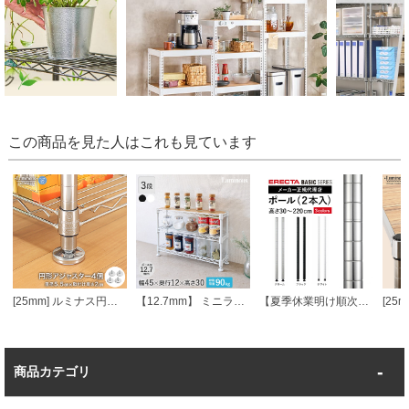
この商品を見た人はこれも見ています
[25mm] ルミナス円形アジャスター4個セット (ラック1台分)
【12.7mm】 ミニラック 幅45.5 cm×奥行12.5cm×高さ31cm 3段
【夏季休業明け順次発送】 エレクターベーシック ポール
商品カテゴリ