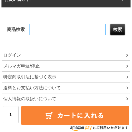
幅172.2cm
幅187.2cm
衣類収納
キッチン収納
お支払いについて
すべてを見る
防サビ高性能
屋外用ラック
商品検索
送料について
テレビ台
本棚／CDラック
お届けについて
隙間収納ラック
調味料ラック
ログイン
ルミナス製品間違い交換について
メルマガ申込/停止
特定商取引法に基づく表示
予約販売について
送料とお支払い方法について
領収書・納品書・請求書
個人情報の取扱いについて
ポイントについて
メルマガ登録・停止