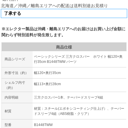
北海道／沖縄／離島エリアへの配送は送料別途お見積り
※エレクター製品は沖縄・離島エリアへのお届けはお買い上げ金額に
関わらず特別送料が発生致します。
商品仕様
ベーシックシリーズ 三方クロスバー ホワイト 幅120×奥
商品シリーズ
行35cm B1448TWW パーツ
外形寸法（約）
幅120×奥行35cm
シェルフ内寸
幅113×奥行28cm
（約）
内容明細
三方クロスバー1本、テーパードスリーブ4組
材質：スチール(エポキシコーティング仕上げ）、テーパー
材質
ドスリーブ4組（ABS樹脂・クリア）
型番
B1448TWW