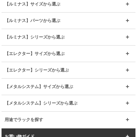
【ルミナス】サイズから選ぶ
～幅35
～幅55
【ルミナス】パーツから選ぶ
～幅65
～幅85
25mmシェルフ
19mmシェルフ
【ルミナス】シリーズから選ぶ
～幅90
～幅120
25mmポール
19mmポール
25mm
25mm
【エレクター】サイズから選ぶ
ルミナスレギュラー
ルミナススリム
BIGラック(150～180)
全25mmパーツを見る
全19mmパーツを見る
25mm
25/19mm
メタルルミナス
突っ張りラック
幅45cm
幅60cm
【エレクター】シリーズから選ぶ
その他便利パーツ
25mm
25mm
ルミナスノワール
プレミアムライン
幅75cm
幅90cm
ベーシック
ヴィンテージ
【メタルシステム】サイズから選ぶ
シリーズ
エディション
19mm
19mm
ルミナスライト
メタルルミナス
幅105cm
幅120cm
スーパーエレクター
スタンダード
エレクター
幅67.7cm
幅97.7cm
【メタルシステム】シリーズから選ぶ
すべてを見る
幅150cm
樹脂製メトロマックス
すべてを見る
幅112.7cm
幅127.7cm
スーパー123
ユニラック
用途でラックを探す
幅142.7cm
幅157.2cm
すべてを見る
突っ張りラック
BIGラック
お買い物ガイド