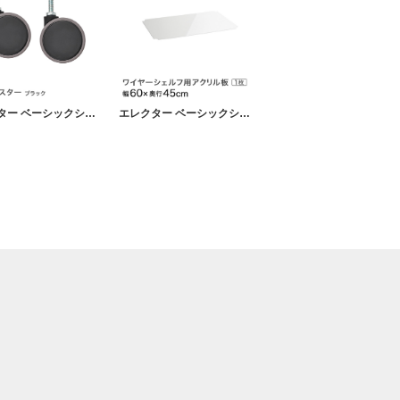
エレクター ベーシックシリーズ 双輪キャスター ブラック 直径7.5cm BDR75EBKG パーツ
エレクター ベーシックシリーズ ワイヤーシェルフ用アクリル板 幅60×奥行45cm B1824AB1 パーツ