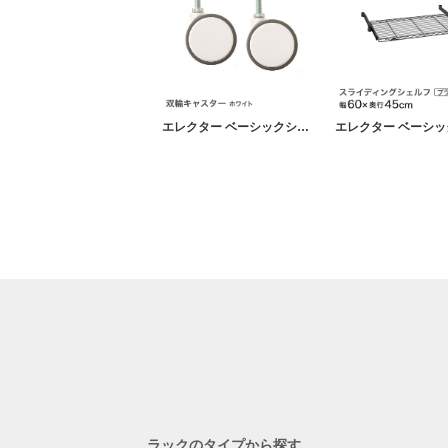
エレクター ベーシックシリーズ 双輪キャスター ホワイト 直径7.5cm BDR75EWBG パーツ