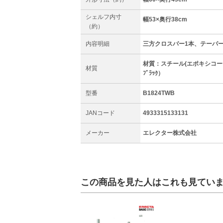
シェルフ内寸
幅53×奥行38cm
（約）
内容明細
三方クロスバー1本、テーパ
材質：スチール(エポキシコー
材質
ﾌﾞﾗｯｸ）
型番
B1824TWB
JANコード
4933315133131
メーカー
エレクター株式会社
この商品を見た人はこれも見てい