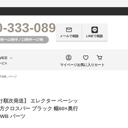
0-333-089
メールで相談
LINEで相談
0時〜12時半／13時半〜17時
VICE
ービス
マイページ
お気に入り
カート
TWB パーツ
け順次発送】 エレクター ベーシッ
方クロスバー ブラック 幅60×奥行
4TWB パーツ