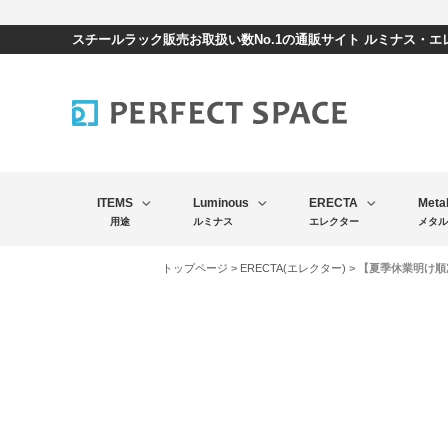
スチールラック販売お取扱い数No.1の通販サイト ルミナス・
ITEMS
Luminous
ERECTA
Meta
用途
ルミナス
エレクター
メタル
トップページ
>
ERECTA(エレクター)
> 【夏季休業明け順次