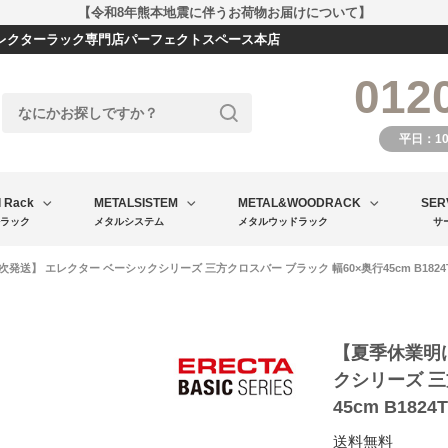
【令和8年熊本地震に伴うお荷物お届けについて】
エレクターラック専門店パーフェクトスペース本店
012
平日：1
l Rack
METALSISTEM
METAL&WOODRACK
SER
ラック
メタルシステム
メタルウッドラック
サ
発送】 エレクター ベーシックシリーズ 三方クロスバー ブラック 幅60×奥行45cm B1824
【夏季休業明
クシリーズ 三
45cm B182