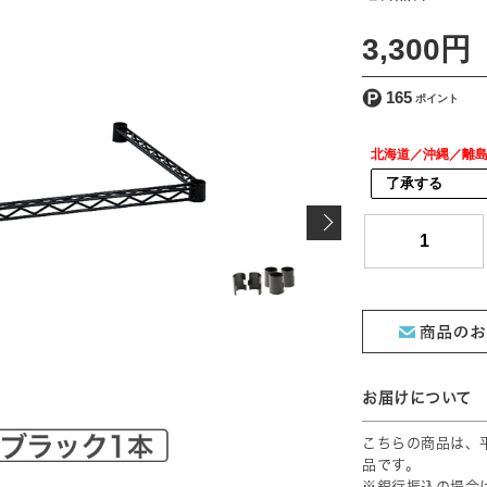
[ 送料込 ]
3,300円
165
北海道／沖縄／離