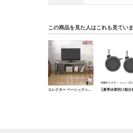
この商品を見た人はこれも見てい
エレクター ベーシックシリーズ ヴィンテージエディション ＴＶボード ソリッドシェルフ×ワイヤーシェルフ 幅120ｘ奥行45ｘ高さ45cm BVTV1848H18SS1