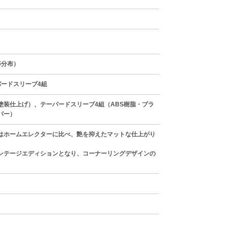
等分布）
パードスリーブ4組
塗装仕上げ）、テーパードスリーブ4組（ABS樹脂・ブラ
パー）
はホームエレクターに比べ、艶を抑えたマットな仕上がり
ンテージエディションとなり、コーナーリングデザインの