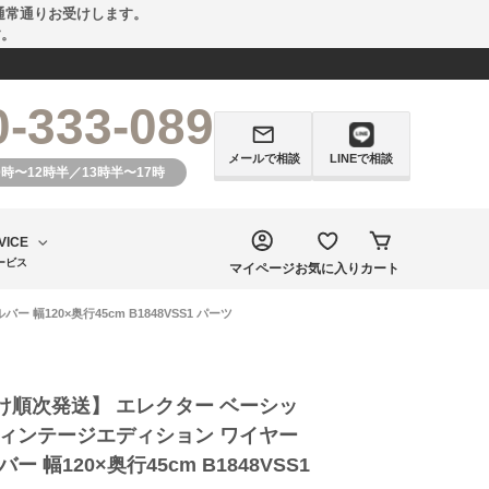
通常通りお受けします。
す。
0-333-089
メールで相談
LINEで相談
0時〜12時半／13時半〜17時
VICE
ービス
マイページ
お気に入り
カート
120×奥行45cm B1848VSS1 パーツ
け順次発送】 エレクター ベーシッ
ヴィンテージエディション ワイヤー
ー 幅120×奥行45cm B1848VSS1