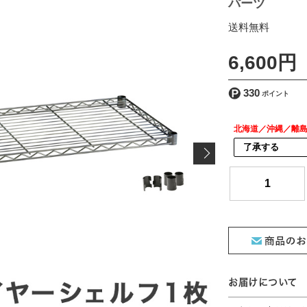
パーツ
[ 送料込 ]
6,600円
330
北海道／沖縄／離