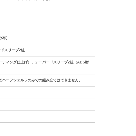
分布）
ードスリーブ2組
ーティング仕上げ）、テーパードスリーブ2組（ABS樹
でハーフシェルフのみでの組み立てはできません。