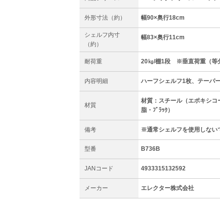
外形寸法（約）
幅90×奥行18cm
シェルフ内寸
幅83×奥行11cm
（約）
耐荷重
20㎏/棚1段 ※垂直荷重（等
内容明細
ハーフシェルフ1枚、テーパ
材質：スチール（エポキシコ
材質
脂・ﾌﾞﾗｯｸ）
備考
※通常シェルフを使用しない
型番
B736B
JANコード
4933315132592
メーカー
エレクター株式会社