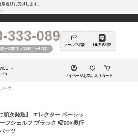
通常通りお受けします。
す。
0-333-089
メールで相談
LINEで相談
0時〜12時半／13時半〜17時
VICE
ービス
マイページ
お気に入り
カート
 パーツ
け順次発送】 エレクター ベーシッ
ーフシェルフ ブラック 幅90×奥行
B パーツ