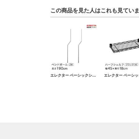
この商品を見た人はこれも見てい
エレクター ベーシックシリーズ ベンドポール ＳＵＳ４３０ ２本入り 190cm BBP74S パーツ