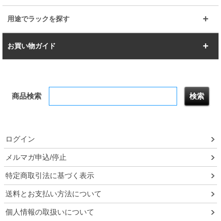
すべてを見る
幅150cm
樹脂製メトロマックス
すべてを見る
幅112.7cm
幅127.7cm
スーパー123
ユニラック
用途でラックを探す
幅142.7cm
幅157.2cm
すべてを見る
突っ張りラック
BIGラック
お買い物ガイド
幅172.2cm
幅187.2cm
衣類収納
キッチン収納
お支払いについて
すべてを見る
防サビ高性能
屋外用ラック
商品検索
送料について
テレビ台
本棚／CDラック
お届けについて
隙間収納ラック
調味料ラック
ログイン
ルミナス製品間違い交換について
メルマガ申込/停止
特定商取引法に基づく表示
予約販売について
送料とお支払い方法について
領収書・納品書・請求書
個人情報の取扱いについて