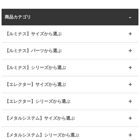
商品カテゴリ
【ルミナス】サイズから選ぶ
～幅35
～幅55
【ルミナス】パーツから選ぶ
～幅65
～幅85
25mmシェルフ
19mmシェルフ
【ルミナス】シリーズから選ぶ
～幅90
～幅120
25mmポール
19mmポール
25mm
25mm
【エレクター】サイズから選ぶ
ルミナスレギュラー
ルミナススリム
BIGラック(150～180)
全25mmパーツを見る
全19mmパーツを見る
25mm
25/19mm
メタルルミナス
突っ張りラック
幅45cm
幅60cm
【エレクター】シリーズから選ぶ
その他便利パーツ
25mm
25mm
ルミナスノワール
プレミアムライン
幅75cm
幅90cm
ベーシック
ヴィンテージ
【メタルシステム】サイズから選ぶ
シリーズ
エディション
19mm
19mm
ルミナスライト
メタルルミナス
幅105cm
幅120cm
スーパーエレクター
スタンダード
エレクター
幅67.7cm
幅97.7cm
【メタルシステム】シリーズから選ぶ