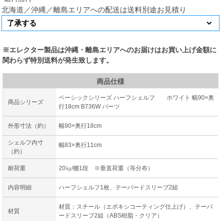
北海道／沖縄／離島エリアへの配送は送料別途お見積り
※エレクター製品は沖縄・離島エリアへのお届けはお買い上げ金額に
関わらず特別送料が発生致します。
商品仕様
ベーシックシリーズ ハーフシェルフ ホワイト 幅90×奥
商品シリーズ
行18cm B736W パーツ
外形寸法（約）
幅90×奥行18cm
シェルフ内寸
幅83×奥行11cm
（約）
耐荷重
20㎏/棚1段 ※垂直荷重（等分布）
内容明細
ハーフシェルフ1枚、テーパードスリーブ2組
材質：スチール（エポキシコーティング仕上げ）、テーパ
材質
ードスリーブ2組（ABS樹脂・クリア）