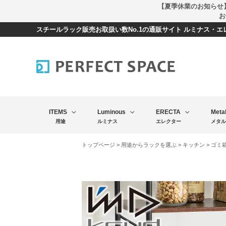
【夏季休業のお知らせ
お
スチールラック販売お取扱い数No.1の通販サイト ルミナス・
ITEMS
Luminous
ERECTA
Meta
用途
ルミナス
エレクター
メタル
トップページ
>
用途からラックを選ぶ
>
キッチン
>
ゴミ