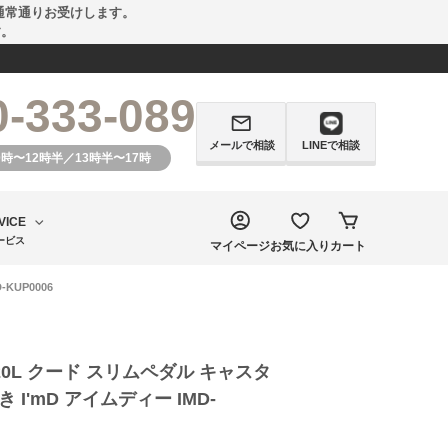
通常通りお受けします。
す。
0-333-089
メールで相談
LINEで相談
0時〜12時半／13時半〜17時
VICE
ービス
マイページ
お気に入り
カート
KUP0006
 20L クード スリムペダル キャスタ
 I'mD アイムディー IMD-