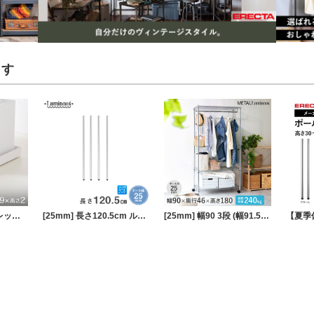
ます
RETTO 洗面トレー レットー I'mD アイムディー IMD-KUP0025
[25mm] 長さ120.5cm ルミナスポール4本組
[25mm] 幅90 3段 (幅91.5×奥行46×高さ178.5cm) メタルルミナスラック ハンガーラック ワードローブ