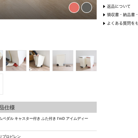
ガバッと大き
フタがしっかり開
品仕様
スリムペダル キャスター付き ふた付き I'mD アイムディー
リプロピレン