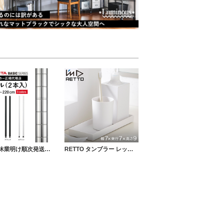
【夏季休業明け順次発送】 エレクターベーシック ポール
RETTO タンブラー レットー 歯磨きコップ I'mD アイムディー IMD-KUP0023