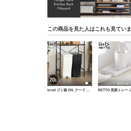
この商品を見た人はこれも見てい
kcud ゴミ箱 20L クード スリムペダル ミニ キャスター付き ふた付き I'mD アイムディー IMD-KUP0007