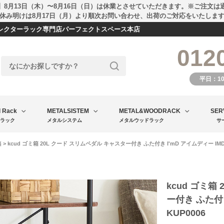
】8月13日（木）〜8月16日（日）は休業とさせていただきます。※ご注文は
休み明けは8月17日（月）より順次お問い合わせ、出荷のご対応をいたしま
エレクターラック専門店パーフェクトスペース本店
012
平日：1
l Rack
METALSISTEM
METAL&WOODRACK
SER
ラック
メタルシステム
メタルウッドラック
サ
箱
> kcud ゴミ箱 20L クード スリムペダル キャスター付き ふた付き I'mD アイムディー IMD-
kcud ゴミ箱
ー付き ふた付き
KUP0006