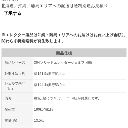
北海道／沖縄／離島エリアへの配送は送料別途お見積り
※エレクター製品は沖縄・離島エリアへのお届けはお買い上げ金額に
関わらず特別送料が発生致します。
商品仕様
商品シリーズ
304ソリッドエレクターシェルフ 棚板
外形寸法（約）
幅151.9x奥行61.4cm
シェルフ内寸
幅144.4x奥行53.9cm
（約）
備考
棚板1枚につき､テーパー4組が付属します｡
耐荷重
180kg/棚1段
重量(約)
13.5kg