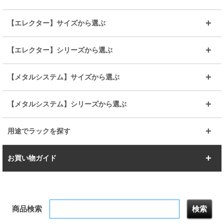
～幅90
～幅120
25mmポール
19mmポール
25mm
25mm
【エレクター】サイズから選ぶ
ルミナスレギュラー
ルミナススリム
BIGラック(150～180)
全25mmパーツを見る
全19mmパーツを見る
25mm
25/19mm
メタルルミナス
突っ張りラック
幅45cm
幅60cm
【エレクター】シリーズから選ぶ
その他便利パーツ
25mm
25mm
ルミナスノワール
プレミアムライン
幅75cm
幅90cm
ベーシック
ヴィンテージ
【メタルシステム】サイズから選ぶ
シリーズ
エディション
19mm
19mm
ルミナスライト
メタルルミナス
幅105cm
幅120cm
スーパーエレクター
スタンダード
エレクター
幅67.7cm
幅97.7cm
【メタルシステム】シリーズから選ぶ
すべてを見る
幅150cm
樹脂製メトロマックス
すべてを見る
幅112.7cm
幅127.7cm
スーパー123
ユニラック
用途でラックを探す
幅142.7cm
幅157.2cm
すべてを見る
突っ張りラック
BIGラック
お買い物ガイド
幅172.2cm
幅187.2cm
衣類収納
キッチン収納
お支払いについて
すべてを見る
防サビ高性能
屋外用ラック
商品検索
送料について