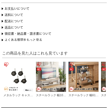
この商品を見た人はこれも見ています
メタルラック キャスター 4個セット 幅約6×奥行約4.55 ポール直径12.7mm パーツ ラック 収納 カスタマイズ
スチールラック 幅101cm メタルラック ローボード 2段 ホワイト (ポール直径19mm・棚板2枚) カラーラック ラック 収納 棚 シェルフ
スチールラック 幅61.5cm メタルラック 3段 ベージュ (ポール直径19mm・棚板3枚) カラーラック ラック 収納 棚 シェルフ