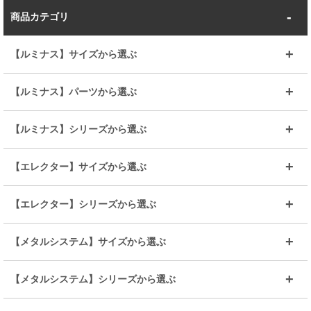
商品カテゴリ
【ルミナス】サイズから選ぶ
～幅35
～幅55
【ルミナス】パーツから選ぶ
～幅65
～幅85
25mmシェルフ
19mmシェルフ
【ルミナス】シリーズから選ぶ
～幅90
～幅120
25mmポール
19mmポール
25mm
25mm
【エレクター】サイズから選ぶ
ルミナスレギュラー
ルミナススリム
BIGラック(150～180)
全25mmパーツを見る
全19mmパーツを見る
25mm
25/19mm
メタルルミナス
突っ張りラック
幅45cm
幅60cm
【エレクター】シリーズから選ぶ
その他便利パーツ
25mm
25mm
ルミナスノワール
プレミアムライン
幅75cm
幅90cm
ベーシック
ヴィンテージ
【メタルシステム】サイズから選ぶ
シリーズ
エディション
19mm
19mm
ルミナスライト
メタルルミナス
幅105cm
幅120cm
スーパーエレクター
スタンダード
エレクター
幅67.7cm
幅97.7cm
【メタルシステム】シリーズから選ぶ
すべてを見る
幅150cm
樹脂製メトロマックス
すべてを見る
幅112.7cm
幅127.7cm