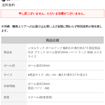
申し訳ございません。ただいま在庫がございません。
※沖縄・離島エリアへのお届けはお買い上げ金額に関わらず特別送料が発生致し
ます。
商品仕様
メタルラック ポールフック 幅約3.4×奥行約17.5 固定部品
商品名
付き ブラック ポール直径19mm パーツ ラック 収納 カスタ
マイズ
ポール径
ポール直径19mm
サイズ
●商品サイズ（約）cm：幅3.4×奥行17.5×高さ3
ポール直径19mm
内容明細
固定パーツ：4組
材質
スチール(粉体塗装)