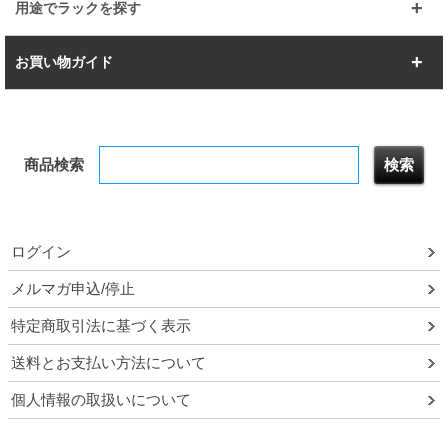
スーパー123
ユニラック
用途でラックを探す
幅142.7cm
幅157.2cm
すべてを見る
突っ張りラック
BIGラック
お買い物ガイド
幅172.2cm
幅187.2cm
衣類収納
キッチン収納
お支払いについて
すべてを見る
防サビ高性能
屋外用ラック
商品検索
送料について
テレビ台
本棚／CDラック
お届けについて
隙間収納ラック
調味料ラック
ログイン
ルミナス製品間違い交換について
メルマガ申込/停止
特定商取引法に基づく表示
予約販売について
送料とお支払い方法について
領収書・納品書・請求書
個人情報の取扱いについて
ポイントについて