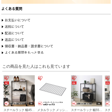
この商品を見た人はこれも見ています
スチールラック 幅45cm メタルラック 3段 ダークグレー (ポール直径19mm・棚板3枚) カラーラック ラック 収納 棚 シェルフ
メタルラック メッシュパネル 幅約43×奥行約73 ブラック ポール直径19mm パーツ ラック 収納 カスタマイズ
スチールラック 幅55cm メタルラック 3段 ブラック (ポール直径19mm・棚板3枚) カラーラック ラック 収納 棚 シェルフ