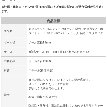
※沖縄・離島エリアへのお届けはお買い上げ金額に関わらず特別送料が発生致し
ます。
商品仕様
メタルラック コネクター 2個セット 幅約1.6×奥行約2.3 ホ
商品名
ワイト ポール直径19mm パーツ ラック 収納 カスタマイズ
ポール径
ポール直径19mm
サイズ
●商品サイズ（約）cm：幅1.6×奥行2.3×高さ3.5
内容明細
ポール直径19mm
材質
スチール(粉体塗装)
好きな形につなげて、レイアウトの幅が広がる。
メッシュパネルをラックに設置。
無駄なく収納を増やせます。
備考
本体と同様の粉体塗装。
防錆性・耐熱性・耐油性に優れているので水周りやキッチ