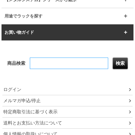
すべてを見る
幅150cm
樹脂製メトロマックス
すべてを見る
幅112.7cm
幅127.7cm
スーパー123
ユニラック
用途でラックを探す
幅142.7cm
幅157.2cm
すべてを見る
突っ張りラック
BIGラック
お買い物ガイド
幅172.2cm
幅187.2cm
衣類収納
キッチン収納
お支払いについて
すべてを見る
防サビ高性能
屋外用ラック
商品検索
送料について
テレビ台
本棚／CDラック
お届けについて
隙間収納ラック
調味料ラック
ログイン
ルミナス製品間違い交換について
メルマガ申込/停止
特定商取引法に基づく表示
予約販売について
送料とお支払い方法について
領収書・納品書・請求書
個人情報の取扱いについて