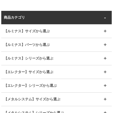
商品カテゴリ
【ルミナス】サイズから選ぶ
～幅35
～幅55
【ルミナス】パーツから選ぶ
～幅65
～幅85
25mmシェルフ
19mmシェルフ
【ルミナス】シリーズから選ぶ
～幅90
～幅120
25mmポール
19mmポール
25mm
25mm
【エレクター】サイズから選ぶ
ルミナスレギュラー
ルミナススリム
BIGラック(150～180)
全25mmパーツを見る
全19mmパーツを見る
25mm
25/19mm
メタルルミナス
突っ張りラック
幅45cm
幅60cm
【エレクター】シリーズから選ぶ
その他便利パーツ
25mm
25mm
ルミナスノワール
プレミアムライン
幅75cm
幅90cm
ベーシック
ヴィンテージ
【メタルシステム】サイズから選ぶ
シリーズ
エディション
19mm
19mm
ルミナスライト
メタルルミナス
幅105cm
幅120cm
スーパーエレクター
スタンダード
エレクター
幅67.7cm
幅97.7cm
【メタルシステム】シリーズから選ぶ