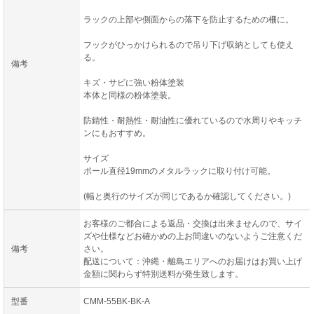
ラックの上部や側面からの落下を防止するための柵に。
フックがひっかけられるので吊り下げ収納としても使え
る。
備考
キズ・サビに強い粉体塗装
本体と同様の粉体塗装。
防錆性・耐熱性・耐油性に優れているので水周りやキッチ
ンにもおすすめ。
サイズ
ポール直径19mmのメタルラックに取り付け可能。
(幅と奥行のサイズが同じであるか確認してください。)
お客様のご都合による返品・交換は出来ませんので、サイ
ズや仕様などお確かめの上お間違いのないようご注意くだ
備考
さい。
配送について：沖縄・離島エリアへのお届けはお買い上げ
金額に関わらず特別送料が発生致します。
型番
CMM-55BK-BK-A