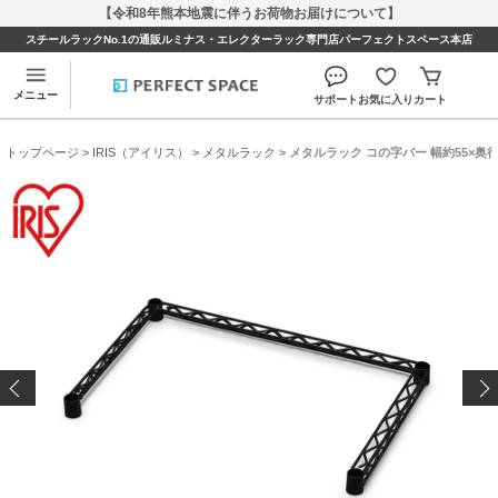
【令和8年熊本地震に伴うお荷物お届けについて】
スチールラックNo.1の通販ルミナス・エレクターラック専門店パーフェクトスペース本店
メニュー
サポート
お気に入り
カート
トップページ
>
IRIS（アイリス）
>
メタルラック
> メタルラック コの字バー 幅約55×奥