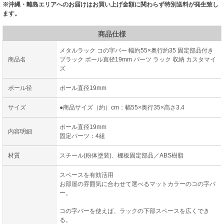
※沖縄・離島エリアへのお届けはお買い上げ金額に関わらず特別送料が発生致し
ます。
商品仕様
メタルラック コの字バー 幅約55×奥行約35 固定部品付き
商品名
ブラック ポール直径19mm パーツ ラック 収納 カスタマイ
ズ
ポール径
ポール直径19mm
サイズ
●商品サイズ（約）cm：幅55×奥行35×高さ3.4
ポール直径19mm
内容明細
固定パーツ：4組
材質
スチール(粉体塗装)、棚板固定部品／ABS樹脂
スペースを有効活用
お部屋の雰囲気に合わせて選べるマットカラーのコの字バ
ー。
コの字バーを使えば、ラックの下部スペースを広くでき
る。