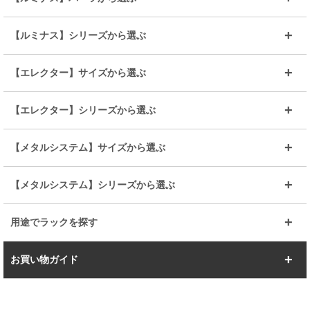
～幅65
～幅85
25mmシェルフ
19mmシェルフ
【ルミナス】シリーズから選ぶ
～幅90
～幅120
25mmポール
19mmポール
25mm
25mm
【エレクター】サイズから選ぶ
ルミナスレギュラー
ルミナススリム
BIGラック(150～180)
全25mmパーツを見る
全19mmパーツを見る
25mm
25/19mm
メタルルミナス
突っ張りラック
幅45cm
幅60cm
【エレクター】シリーズから選ぶ
その他便利パーツ
25mm
25mm
ルミナスノワール
プレミアムライン
幅75cm
幅90cm
ベーシック
ヴィンテージ
【メタルシステム】サイズから選ぶ
シリーズ
エディション
19mm
19mm
ルミナスライト
メタルルミナス
幅105cm
幅120cm
スーパーエレクター
スタンダード
エレクター
幅67.7cm
幅97.7cm
【メタルシステム】シリーズから選ぶ
すべてを見る
幅150cm
樹脂製メトロマックス
すべてを見る
幅112.7cm
幅127.7cm
スーパー123
ユニラック
用途でラックを探す
幅142.7cm
幅157.2cm
すべてを見る
突っ張りラック
BIGラック
お買い物ガイド
幅172.2cm
幅187.2cm
衣類収納
キッチン収納
お支払いについて