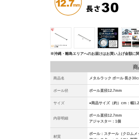
※沖縄・離島エリアへのお届けはお買い上げ金額に
商
商品名
メタルラック ポール 長さ30c
ポール径
ポール直径12.7mm
サイズ
●商品サイズ（約）cm：幅1.27
ポール直径12.7mm
内容明細
アジャスター：1個
ポール：スチール（クロムメ
材質