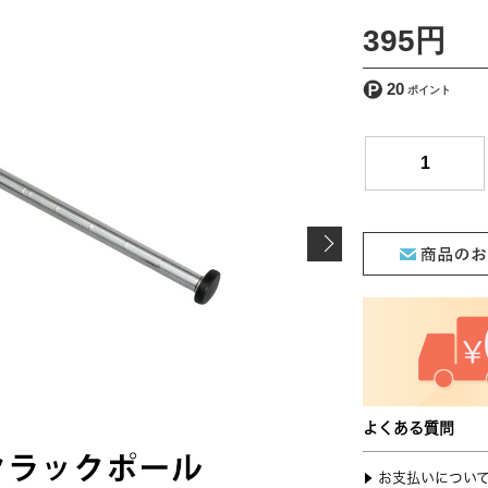
[ 送料込 ]
395円
20