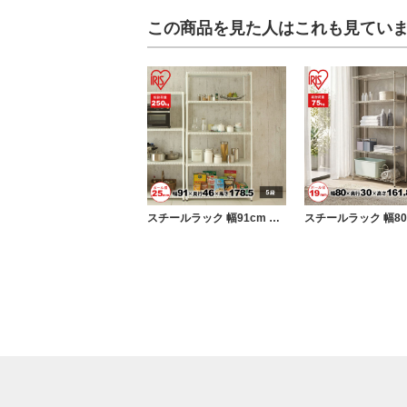
この商品を見た人はこれも見てい
スチールラック 幅91cm メタルラック パンチング 5段 ホワイト (ポール直径25mm・棚板5枚) カラーラック ラック 収納 棚 シェルフ