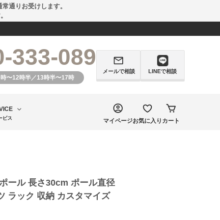
通常通りお受けします。
す。
0-333-089
メールで相談
LINEで相談
0時〜12時半／13時半〜17時
VICE
ービス
マイページ
お気に入り
カート
ポール 長さ30cm ポール直径
ーツ ラック 収納 カスタマイズ