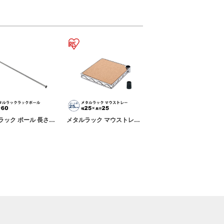
メタルラック ポール 長さ60cm ポール直径12.7mm パーツ ラック 収納 カスタマイズ
メタルラック マウストレー 幅約25×奥行約25 固定部品付き ポール直径25mm パーツ ラック 収納 カスタマイズ