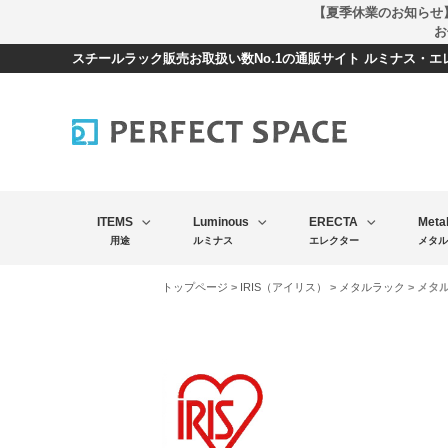
【夏季休業のお知らせ
お
スチールラック販売お取扱い数No.1の通販サイト ルミナス・
ITEMS
Luminous
ERECTA
Meta
用途
ルミナス
エレクター
メタル
トップページ
>
IRIS（アイリス）
>
メタルラック
> メタ