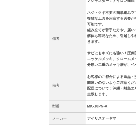
アジャスター：ナイロン樹脂
ネジ・クギ不要の簡単組み立
複雑な工具を用意する必要が
可能です。
組み立てが苦手な方や、届い
解体も容易なため、引越しや
備考
きます。
サビにもキズにも強い！圧倒
ニッケルメッキ、クロームメ
分厚い二重のメッキ層が、ベ
お客様のご都合による返品・
間違いのないようご注意くだ
備考
配送について：沖縄・離島エ
生致します。
型番
MK-30PN-A
メーカー
アイリスオーヤマ